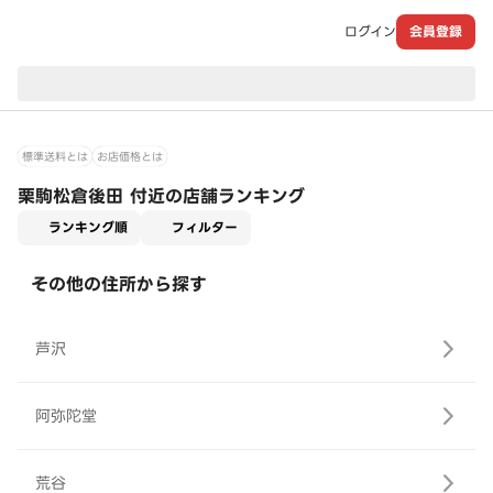
ログイン
会員登録
現在のお届け先：
標準送料とは
お店価格とは
栗駒松倉後田 付近の店舗ランキング
適用なし
ランキング順
フィルター
その他の住所から探す
芦沢
阿弥陀堂
荒谷