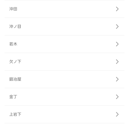
沖田
沖ノ目
若木
欠ノ下
鍛冶屋
金丁
上岩下