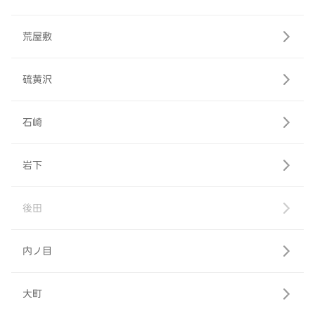
荒屋敷
硫黄沢
石崎
岩下
後田
内ノ目
大町