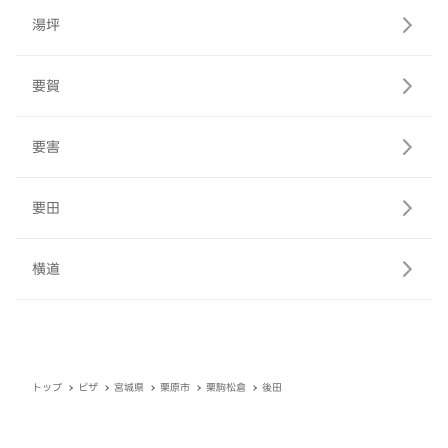
湯坪
要賀
要害
要田
横道
トップ
ピザ
宮城県
栗原市
栗駒松倉
後田