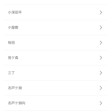
小深田平
小屋敷
桜田
笹ケ森
三丁
志戸ケ淵
志戸ケ淵向