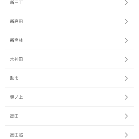
新三丁
新高田
新宮林
水神田
助市
堰ノ上
高田
高田脇