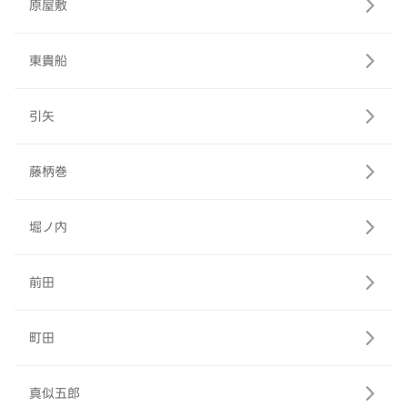
原屋敷
東貴船
引矢
藤柄巻
堀ノ内
前田
町田
真似五郎