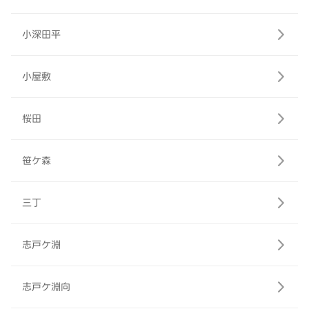
小深田平
小屋敷
桜田
笹ケ森
三丁
志戸ケ淵
志戸ケ淵向