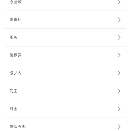
原屋敷
東貴船
引矢
藤柄巻
堀ノ内
前田
町田
真似五郎