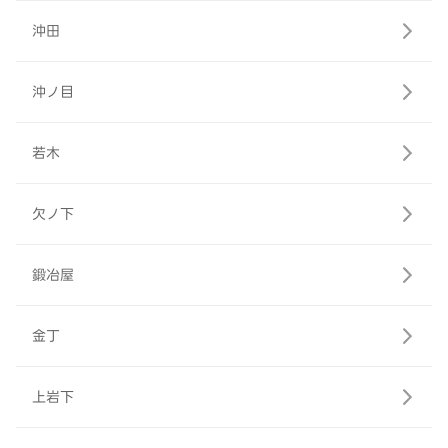
沖田
沖ノ目
若木
欠ノ下
鍛冶屋
金丁
上岩下