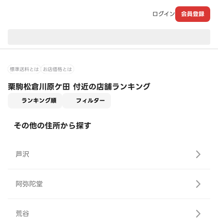
ログイン
会員登録
現在のお届け先：
標準送料とは
お店価格とは
栗駒松倉川原ケ田 付近の店舗ランキング
適用なし
ランキング順
フィルター
その他の住所から探す
芦沢
阿弥陀堂
荒谷