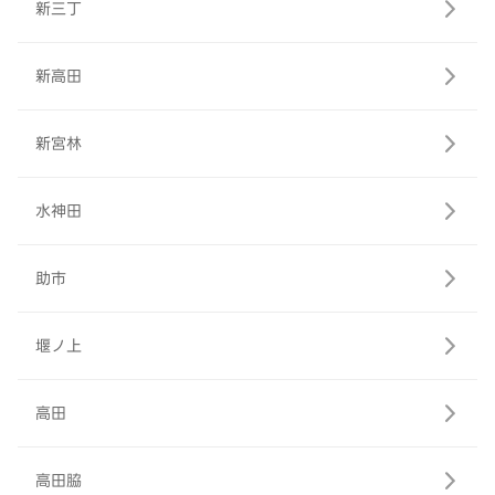
新三丁
新高田
新宮林
水神田
助市
堰ノ上
高田
高田脇