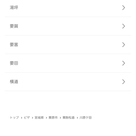
湯坪
要賀
要害
要田
横道
トップ
ピザ
宮城県
栗原市
栗駒松倉
川原ケ田