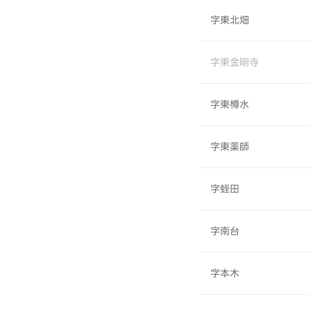
字東北畑
字東金剛寺
字東樽水
字東薬師
字蛭田
字南台
字本木