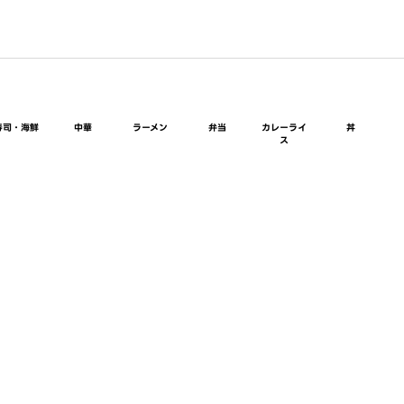
寿司・海鮮
中華
ラーメン
弁当
カレーライ
丼
ス