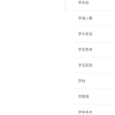
字北台
字鴻ノ巣
字小佐治
字五性寺
字五反田
字台
字長畑
字中本木