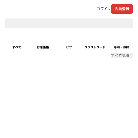
ログイン
会員登録
現在のお届け先：
すべて
お店価格
ピザ
ファストフード
寿司・海鮮
すべて見る