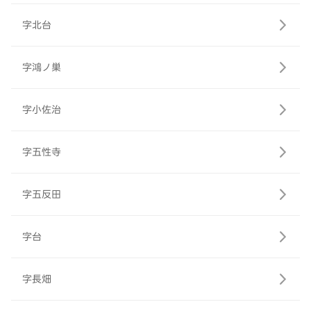
字北台
字鴻ノ巣
字小佐治
字五性寺
字五反田
字台
字長畑