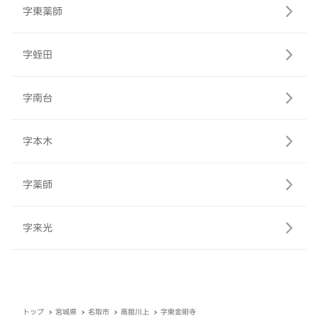
字東薬師
字蛭田
字南台
字本木
字薬師
字来光
トップ
宮城県
名取市
高舘川上
字東金剛寺