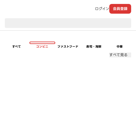
ログイン
会員登録
現在のお届け先：
すべて
コンビニ
ファストフード
寿司・海鮮
中華
すべて見る