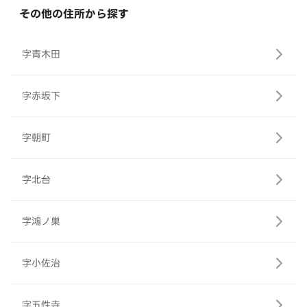
その他の住所から探す
字青木田
字赤坂下
字朝町
字北台
字鴻ノ巣
字小佐治
字五性寺