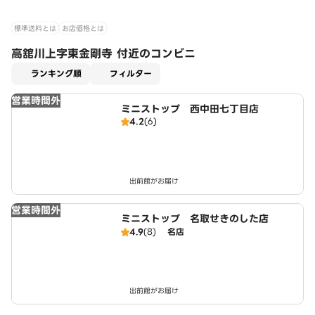
標準送料とは
お店価格とは
高舘川上字東金剛寺 付近のコンビニ
適用なし
ランキング順
フィルター
営業時間外
ミニストップ 西中田七丁目店
4.2
(6)
出前館がお届け
営業時間外
ミニストップ 名取せきのした店
4.9
(8)
名店
出前館がお届け