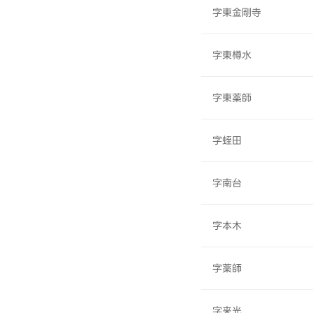
字東金剛寺
字東樽水
字東薬師
字蛭田
字南台
字本木
字薬師
字来光