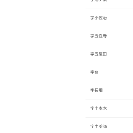
字小佐治
字五性寺
字五反田
字台
字長畑
字中本木
字中薬師