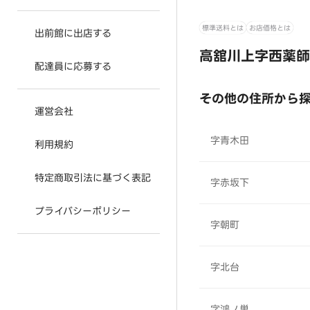
標準送料とは
お店価格とは
出前館に出店する
高舘川上字西薬師
配達員に応募する
その他の住所から
運営会社
字青木田
利用規約
特定商取引法に基づく表記
字赤坂下
プライバシーポリシー
字朝町
字北台
字鴻ノ巣