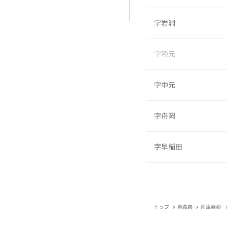
字岩淵
字種元
字中元
字舟岡
字早稲田
トップ
青森県
南津軽郡 