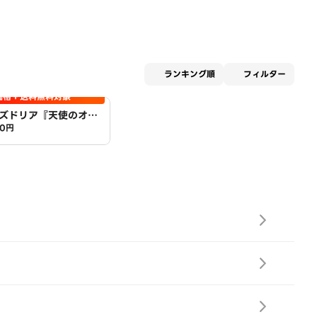
適用な
ランキング順
フィルター
価格＋送料無料対象
ズドリア『天使のオー
0円
店