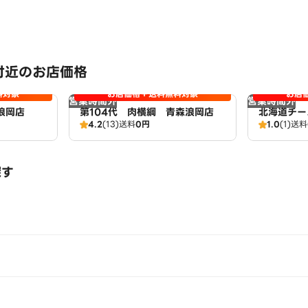
付近のお店価格
料対象
お店価格＋送料無料対象
お店
営業時間外
営業時間外
浪岡店
第104代 肉横綱 青森浪岡店
北海道チー
4.2
(13)
送料
0円
1.0
(1)
送料
ブン』浪岡
探す