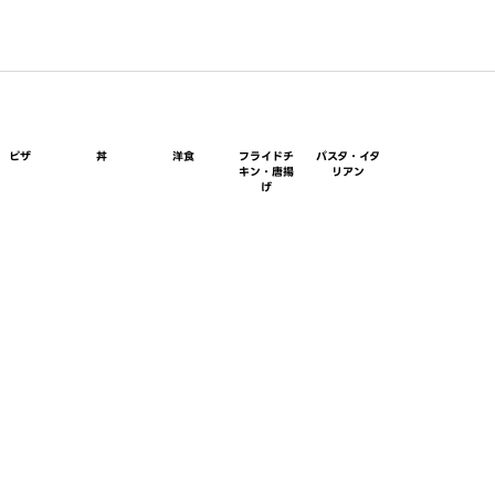
ピザ
丼
洋食
フライドチ
パスタ・イタ
キン・唐揚
リアン
げ