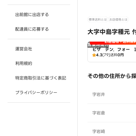
出前館に出店する
標準送料とは
お店価格とは
配達員に応募する
大字中島字種元 
お店価格＋送料無
営業時間外
運営会社
ピザ テン．フォー 
4.3
(79)
送料
0円
利用規約
その他の住所から
特定商取引法に基づく表記
プライバシーポリシー
字岩井
字岩倉
字岩崎