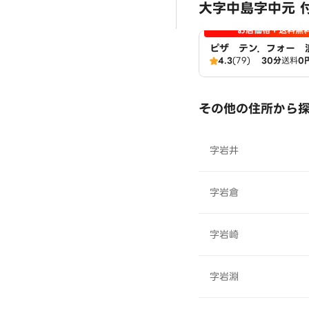
大字中島字中元 
お店価格＋送料無
ピザ テン．フォー 
4.3
(79)
30分
送料
0
その他の住所から
字岩井
字岩倉
字岩崎
字岩淵