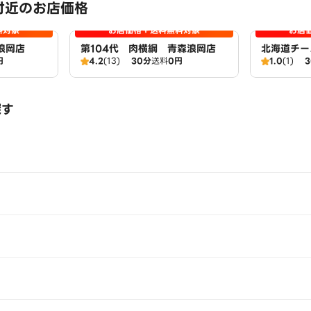
付近のお店価格
料対象
お店価格＋送料無料対象
お店
浪岡店
第104代 肉横綱 青森浪岡店
北海道チー
円
4.2
(13)
30分
送料
0円
1.0
(1)
ブン』浪岡
探す