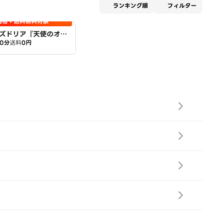
適用な
ランキング順
フィルター
価格＋送料無料対象
ズドリア『天使のオー
30分
送料
0円
店