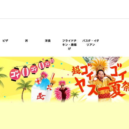
ピザ
丼
洋食
フライドチ
パスタ・イタ
キン・唐揚
リアン
げ