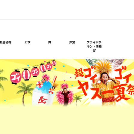
お店価格
ピザ
丼
洋食
フライドチ
キン・唐揚
げ