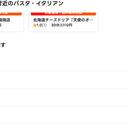
付近のパスタ・イタリアン
料対象
お店価格＋送料無料対象
浪岡店
北海道チーズドリア『天使のオー
円
1.0
(1)
30分
送料
0円
ブン』浪岡店
探す