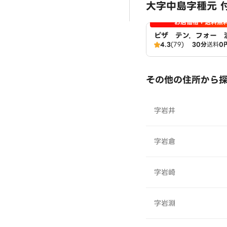
大字中島字種元 
お店価格＋送料無
ピザ テン．フォー 
4.3
(79)
30分
送料
0
その他の住所から
字岩井
字岩倉
字岩崎
字岩淵