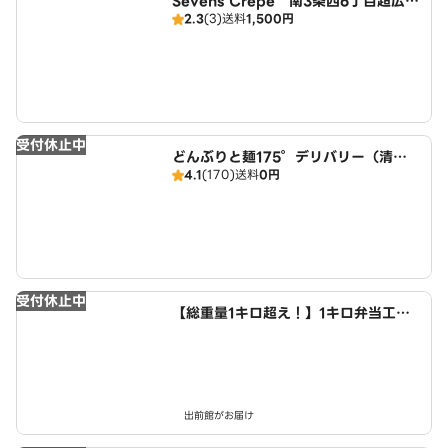
Sevens Crepe 南3条西6丁目超広域
2.3
(3)
送料
1,500円
店
受付休止中
どんぶりと麺175°デリバリー（清田
4.1
(170)
送料
0円
店）
受付休止中
【総重量1キロ超え！】1キロ弁当工房
肉MAX！ からあげお弁当店 清田店
出前館がお届け