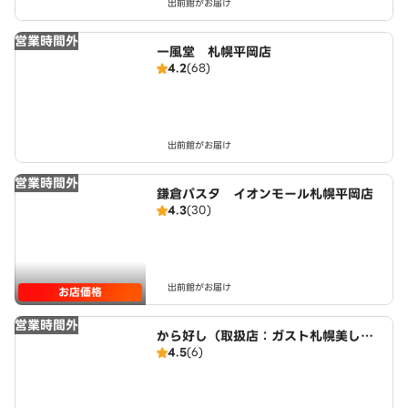
出前館がお届け
営業時間外
一風堂 札幌平岡店
4.2
(68)
出前館がお届け
営業時間外
鎌倉パスタ イオンモール札幌平岡店
4.3
(30)
出前館がお届け
お店価格
営業時間外
から好し（取扱店：ガスト札幌美しが
4.5
(6)
丘）