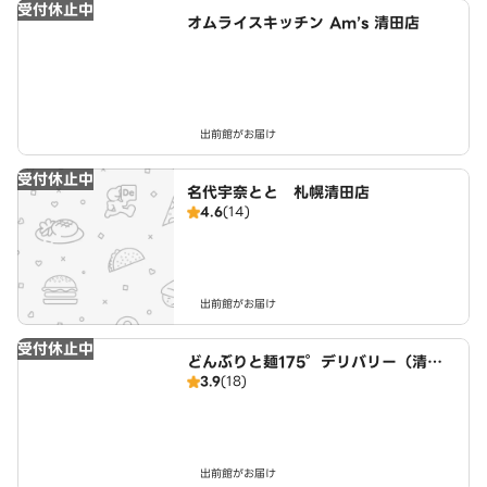
受付休止中
オムライスキッチン Am’s 清田店
出前館がお届け
受付休止中
名代宇奈とと 札幌清田店
4.6
(14)
出前館がお届け
受付休止中
どんぶりと麺175°デリバリー（清田
3.9
(18)
店）
出前館がお届け