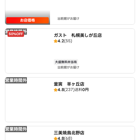
出前館がお届け
お店価格
営業時間外
50%OFF
ガスト 札幌美しが丘店
4.2
(55)
大盛無料弁当有
出前館がお届け
営業時間外
釜寅 羊ヶ丘店
4.8
(237)
送料
0円
営業時間外
三美焼鳥北野店
4.8
(68)