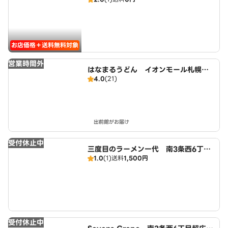
お店価格＋送料無料対象
営業時間外
はなまるうどん イオンモール札幌平
4.0
(21)
岡店
出前館がお届け
受付休止中
三度目のラーメン一代 南3条西6丁目
1.0
(1)
送料
1,500円
超広域店
受付休止中