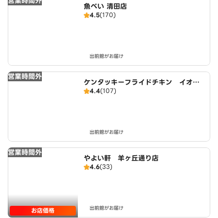
営業時間外
魚べい 清田店
4.5
(170)
出前館がお届け
営業時間外
ケンタッキーフライドチキン イオン
4.4
(107)
モール札幌平岡店
出前館がお届け
営業時間外
やよい軒 羊ヶ丘通り店
4.6
(33)
出前館がお届け
お店価格