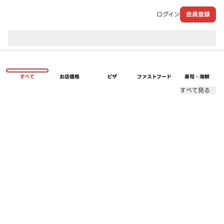
ログイン
会員登録
現在のお届け先：
すべて
お店価格
ピザ
ファストフード
寿司・海鮮
すべて見る