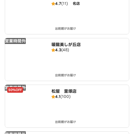
4.7
(11)
名店
出前館がお届け
営業時間外
暖龍美しが丘店
4.3
(48)
出前館がお届け
営業時間外
50%OFF
松屋 里塚店
4.1
(100)
出前館がお届け