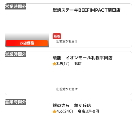
営業時間外
炭焼ステーキBEEFIMPACT清田店
新着
出前館がお届け
お店価格
営業時間外
暖龍 イオンモール札幌平岡店
3.9
(17)
名店
出前館がお届け
営業時間外
銀のさら 羊ヶ丘店
4.6
(248)
名店
送料
0円