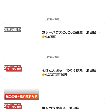
出前館がお届け
営業時間外
カレーハウスCoCo壱番屋 清田区美
4.6
(55)
しが丘店（SD）
出前館がお届け
営業時間外
クーポンあり
そばと天ぷら 北のそば丸 清田店
4.3
(27)
送料
0円
お店価格＋送料無料対象
営業時間外
クーポンあり
キムカツ北海道 清田店