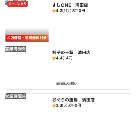
営業時間外
クーポンあり
すしONE 清田店
4.2
(117)
送料
0円
お店価格＋送料無料対象
営業時間外
餃子の王将 清田店
4.4
(147)
出前館がお届け
営業時間外
おぐらの唐揚 清田店
3.8
(5)
送料
0円