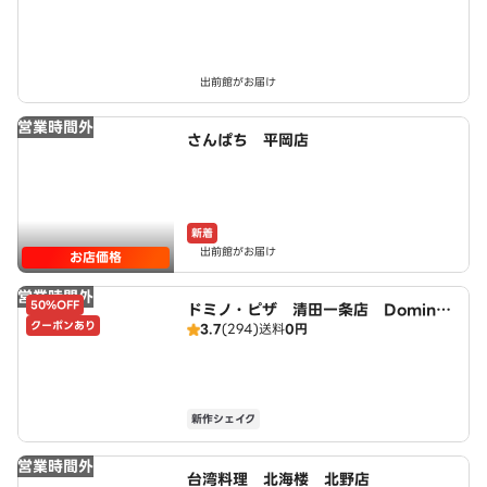
出前館がお届け
営業時間外
さんぱち 平岡店
新着
出前館がお届け
お店価格
営業時間外
50%OFF
ドミノ・ピザ 清田一条店 Domin
クーポンあり
3.7
(294)
送料
0円
o's
新作シェイク
営業時間外
台湾料理 北海楼 北野店