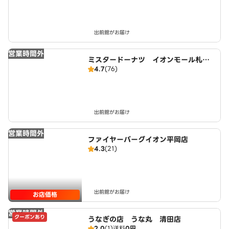
出前館がお届け
営業時間外
ミスタードーナツ イオンモール札幌
4.7
(76)
平岡ショップ
出前館がお届け
営業時間外
ファイヤーバーグイオン平岡店
4.3
(21)
出前館がお届け
お店価格
営業時間外
クーポンあり
うなぎの店 うな丸 清田店
2.0
(1)
送料
0円