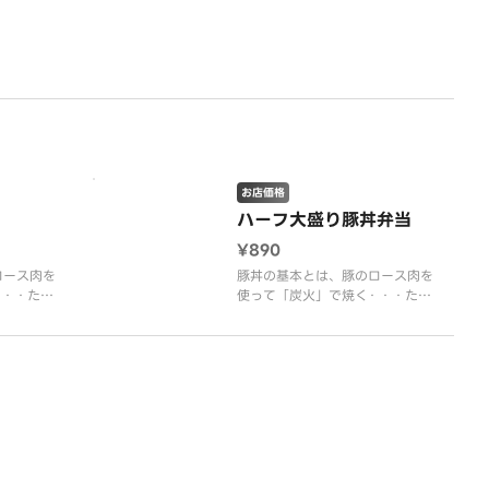
の「豚丼」
きあがるのがいっぴんの「豚丼」
です。
お店価格
ハーフ大盛り豚丼弁当
¥890
ロース肉を
豚丼の基本とは、豚のロース肉を
・・・たれ
使って「炭火」で焼く・・・たれ
・・・たれ
を絡ませ、さらに焼く・・・たれ
さらにまた
を重ね塗りしながら、さらにまた
炭とたれの
焼く。丼の中で豚肉と炭とたれの
りなく香ば
香りがあいまって、限りなく香ば
っぴんの
しく焼きあがるのがいっぴんの
「豚丼」です。