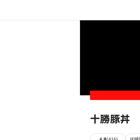
十勝豚丼 
416件のレ
4.8
(
416
)
店舗