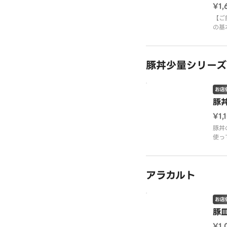
¥1,
きあ
です
【ご
の基
て「
ませ
ね塗
豚丼少量シリーズ
く。
りが
く焼
お店
丼」
豚
¥1,
豚丼
使っ
を絡
を重
焼く
アラカルト
香り
しく
「豚
お店
豚
¥1,