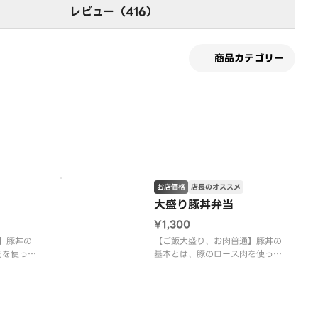
レビュー（416）
商品カテゴリー
す
お店価格
店長のオススメ
大盛り豚丼弁当
¥1,300
倍】豚丼の
【ご飯大盛り、お肉普通】豚丼の
肉を使って
基本とは、豚のロース肉を使って
たれを絡ま
「炭火」で焼く・・・たれを絡ま
たれを重ね
せ、さらに焼く・・・たれを重ね
また焼く。
塗りしながら、さらにまた焼く。
れの香りが
丼の中で豚肉と炭とたれの香りが
香ばしく焼
あいまって、限りなく香ばしく焼