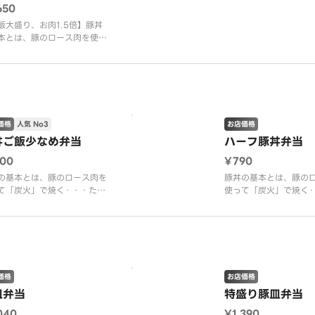
650
がるのがいっぴんの「豚丼」
きあがるのがいっぴん
。
飯大盛り、お肉1.5倍】豚丼
です。
本とは、豚のロース肉を使っ
炭火」で焼く・・・たれを絡
、さらに焼く・・・たれを重
りしながら、さらにまた焼
丼の中で豚肉と炭とたれの香
あいまって、限りなく香ばし
きあがるのがいっぴんの「豚
価格
人気 No3
お店価格
です。
丼ご飯少なめ弁当
ハーフ豚丼弁当
100
¥790
の基本とは、豚のロース肉を
豚丼の基本とは、豚の
て「炭火」で焼く・・・たれ
使って「炭火」で焼く
ませ、さらに焼く・・・たれ
を絡ませ、さらに焼く
ね塗りしながら、さらにまた
を重ね塗りしながら、
。丼の中で豚肉と炭とたれの
焼く。丼の中で豚肉と
があいまって、限りなく香ば
香りがあいまって、限
焼きあがるのがいっぴんの
しく焼きあがるのがい
丼」です。
「豚丼」です。
価格
お店価格
皿弁当
特盛り豚皿弁当
040
¥1,390