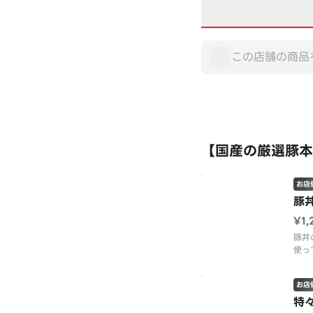
【国産の厳選豚本
お店
豚
¥1,
豚丼
使っ
を絡
を重
お店
焼く
丼の
特
あい