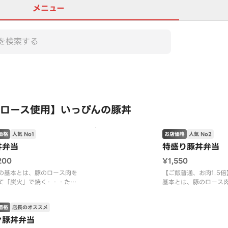
メニュー
この店舗は全商品お店価格で
ロース使用】いっぴんの豚丼
価格
人気 No1
お店価格
人気 No2
丼弁当
特盛り豚丼弁当
200
¥1,550
の基本とは、豚のロース肉を
【ご飯普通、お肉1.5
て「炭火」で焼く・・・たれ
基本とは、豚のロース
ませ、さらに焼く・・・たれ
「炭火」で焼く・・・
ね塗りしながら、さらにまた
せ、さらに焼く・・・
価格
店長のオススメ
。
塗りしながら、さらに
中で豚肉と炭とたれの香りが
々豚丼弁当
丼の中で豚肉と炭とた
まって、限りなく香ばしく焼
あいまって、限りなく