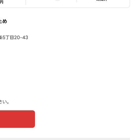
1円
ため
5丁目20-43
さい。