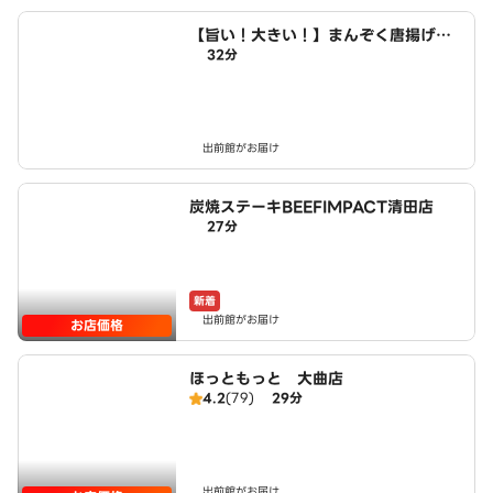
【旨い！大きい！】まんぞく唐揚げ弁
32分
当 はるき 清田店
出前館がお届け
炭焼ステーキBEEFIMPACT清田店
27分
新着
出前館がお届け
お店価格
ほっともっと 大曲店
4.2
(79)
29分
出前館がお届け