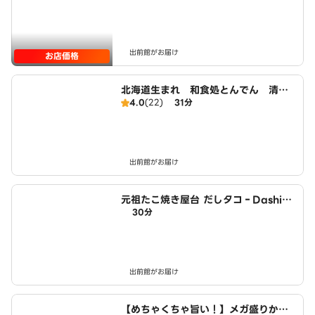
出前館がお届け
お店価格
北海道生まれ 和食処とんでん 清田
4.0
(22)
31分
店
出前館がお届け
元祖たこ焼き屋台 だしタコ‐DashiTa
30分
ko‐ 清田店
出前館がお届け
【めちゃくちゃ旨い！】メガ盛りから