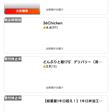
出前館がお届け
お店価格
開店時間前
36Chicken
4.6
(89)
出前館がお届け
受付休止中
どんぶりと麺175°デリバリー（清田
3.9
(18)
店）
出前館がお届け
受付休止中
【総重量1キロ超え！】1キロ弁当工房
肉MAX！ からあげお弁当店 清田店