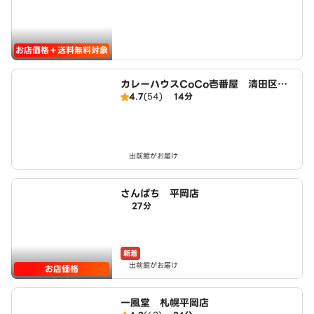
お店価格＋送料無料対象
カレーハウスCoCo壱番屋 清田区美
4.7
(54)
14分
しが丘店（SD）
出前館がお届け
さんぱち 平岡店
27分
新着
出前館がお届け
お店価格
一風堂 札幌平岡店