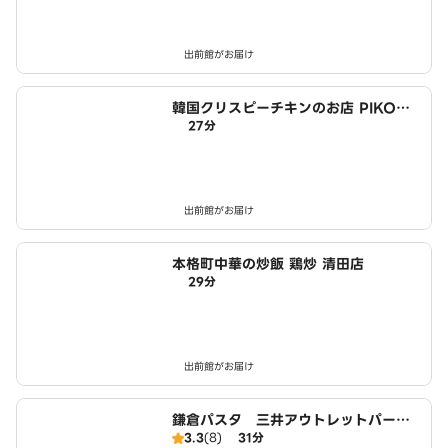
出前館がお届け
韓国クリスピーチキンのお店 PIKO＆
27分
清田店
出前館がお届け
本格町中華の炒飯 鶏炒 清田店
29分
出前館がお届け
鎌倉パスタ 三井アウトレットパーク
3.3
(8)
31分
札幌北広島店