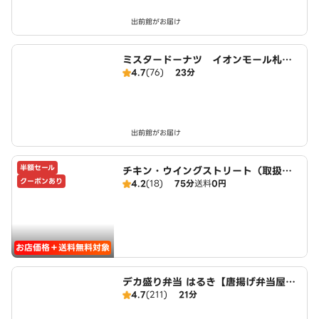
出前館がお届け
ミスタードーナツ イオンモール札幌
4.7
(76)
23分
平岡ショップ
出前館がお届け
半額セール
チキン・ウイングストリート（取扱：
クーポンあり
4.2
(18)
75分
送料
0円
ピザハット美しが丘店）
お店価格＋送料無料対象
デカ盛り弁当 はるき【唐揚げ弁当屋】
4.7
(211)
21分
清田店