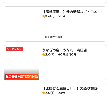
【産地直送！】俺の新鮮ネギトロ丼 清
3.6
(5)
23分
田店
出前館がお届け
クーポンあり
うなぎの店 うな丸 清田店
2.0
(1)
60分
送料
0円
お店価格＋送料無料対象
【釜揚げと厳選出汁！】大盛り讃岐う
2.0
(1)
24分
どん 麺や日木 清田店