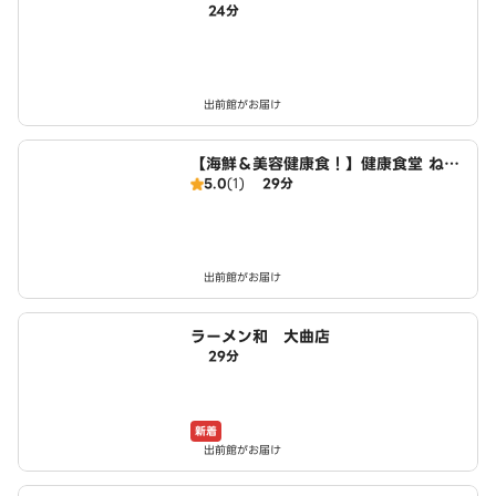
24分
あげ丼 まんぞく屋 清田店
出前館がお届け
【海鮮＆美容健康食！】健康食堂 ねば
5.0
(1)
29分
とろ茶房 清田店
出前館がお届け
ラーメン和 大曲店
29分
新着
出前館がお届け