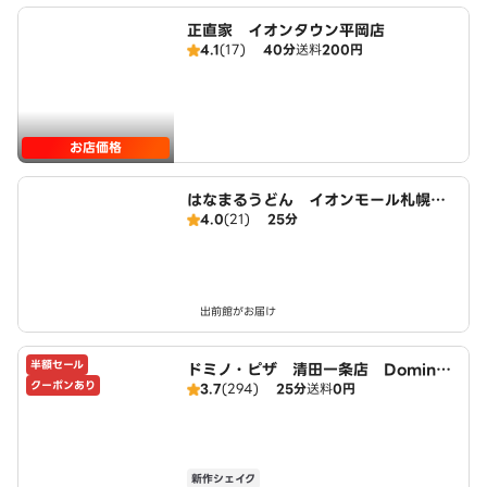
正直家 イオンタウン平岡店
4.1
(17)
40分
送料
200円
お店価格
はなまるうどん イオンモール札幌平
4.0
(21)
25分
岡店
出前館がお届け
半額セール
ドミノ・ピザ 清田一条店 Domin
クーポンあり
3.7
(294)
25分
送料
0円
o's
新作シェイク