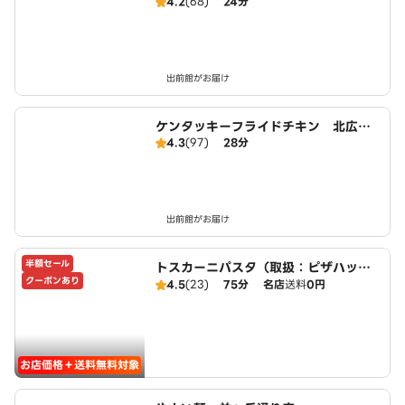
4.2
(68)
24分
出前館がお届け
ケンタッキーフライドチキン 北広島
4.3
(97)
28分
大曲店
出前館がお届け
半額セール
トスカーニパスタ（取扱：ピザハット
クーポンあり
美しが丘店）
4.5
(23)
75分
名店
送料
0円
お店価格＋送料無料対象