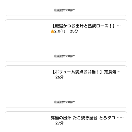
出前館がお届け
【厳選かつお出汁と熟成ロース！】カ
2.0
(1)
25分
ツ丼 麒麟 清田店
出前館がお届け
【ボリューム満点お弁当！】定食処は
26分
るき 清田店
出前館がお届け
究極の出汁 たこ焼き屋台 とろタコ‐T
27分
oroTako‐ 清田店