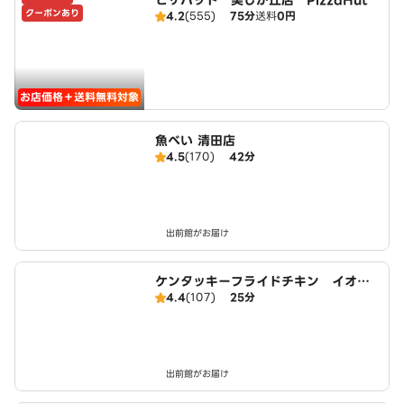
ピザハット 美しが丘店 PizzaHut
クーポンあり
4.2
(555)
75分
送料
0円
お店価格＋送料無料対象
魚べい 清田店
4.5
(170)
42分
出前館がお届け
ケンタッキーフライドチキン イオン
4.4
(107)
25分
モール札幌平岡店
出前館がお届け