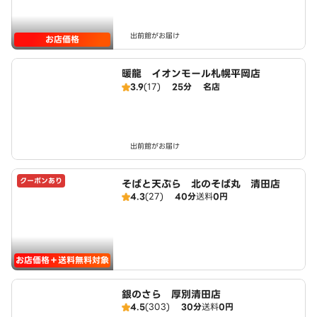
出前館がお届け
お店価格
暖龍 イオンモール札幌平岡店
3.9
(17)
25分
名店
出前館がお届け
クーポンあり
そばと天ぷら 北のそば丸 清田店
4.3
(27)
40分
送料
0円
お店価格＋送料無料対象
銀のさら 厚別清田店
4.5
(303)
30分
送料
0円