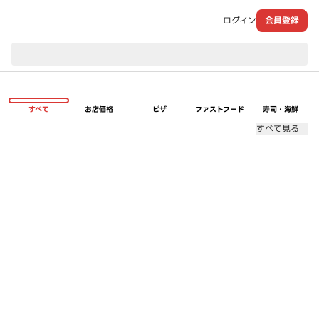
ログイン
会員登録
現在のお届け先：
すべて
お店価格
ピザ
ファストフード
寿司・海鮮
すべて見る