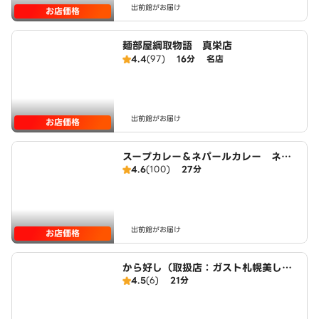
出前館がお届け
お店価格
麺部屋綱取物語 真栄店
4.4
(97)
16分
名店
出前館がお届け
お店価格
スープカレー＆ネパールカレー ネパ
4.6
(100)
27分
ールダイニング 大曲店
出前館がお届け
お店価格
から好し（取扱店：ガスト札幌美しが
4.5
(6)
21分
丘）