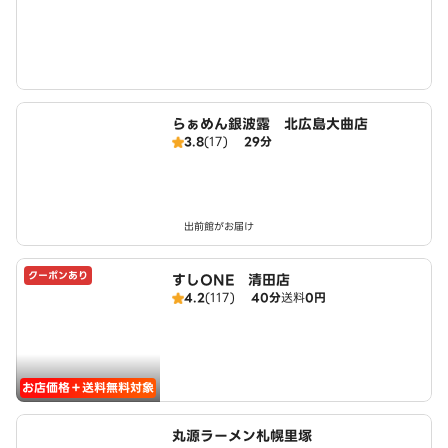
らぁめん銀波露 北広島大曲店
3.8
(17)
29分
出前館がお届け
クーポンあり
すしONE 清田店
4.2
(117)
40分
送料
0円
お店価格＋送料無料対象
丸源ラーメン札幌里塚