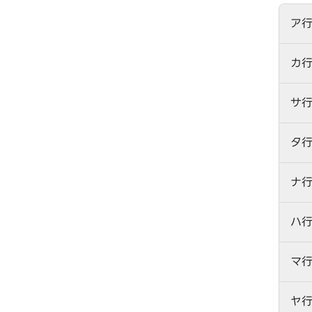
ア
カ
サ
タ
ナ
ハ
マ
ヤ