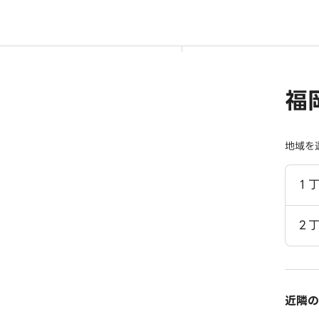
福
地域を
１
２
近隣の