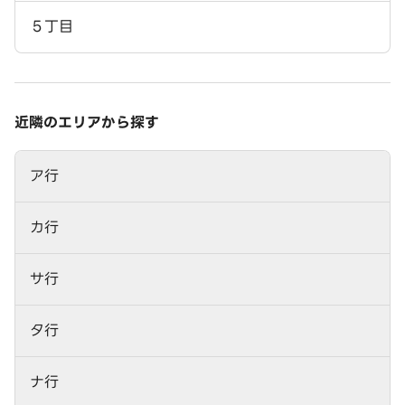
５丁目
近隣のエリアから探す
ア行
カ行
サ行
タ行
ナ行