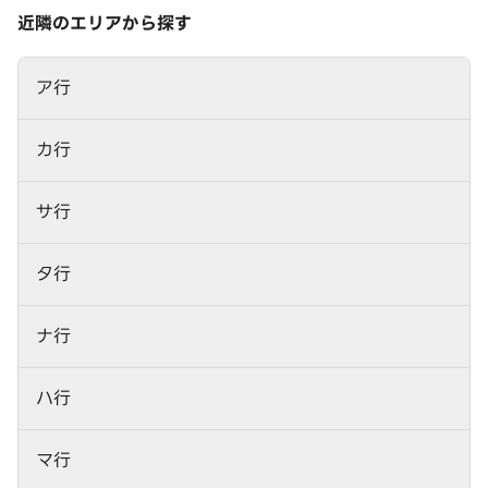
近隣のエリアから探す
ア行
カ行
サ行
タ行
ナ行
ハ行
マ行