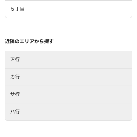
５丁目
近隣のエリアから探す
ア行
カ行
サ行
ハ行