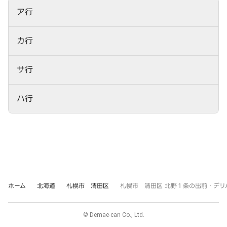
ア行
カ行
サ行
ハ行
ホーム
北海道
札幌市 清田区
札幌市 清田区 北野１条の出前・デリ
© Demae-can Co., Ltd.