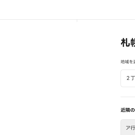
札
地域を
２
近隣の
ア