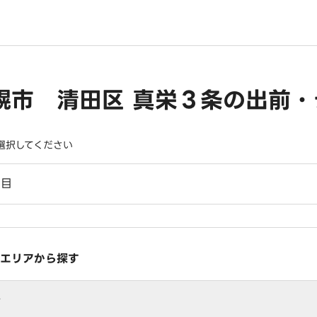
幌市 清田区 真栄３条の出前
選択してください
丁目
エリアから探す
行