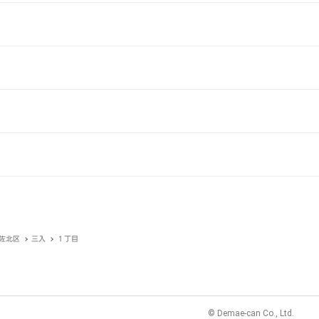
佐北区
三入
１丁目
© Demae-can Co., Ltd.