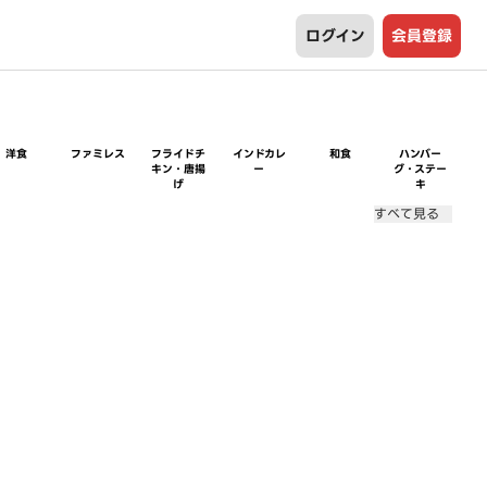
ログイン
会員登録
洋食
ファミレス
フライドチ
インドカレ
和食
ハンバー
キン・唐揚
ー
グ・ステー
げ
キ
すべて見る