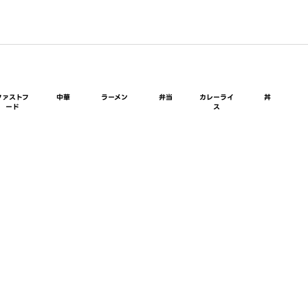
ファストフ
中華
ラーメン
弁当
カレーライ
丼
ード
ス