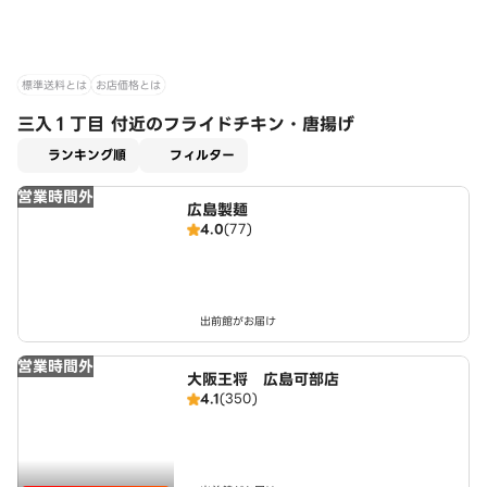
標準送料とは
お店価格とは
三入１丁目 付近のフライドチキン・唐揚げ
適用なし
ランキング順
フィルター
営業時間外
広島製麺
4.0
(77)
出前館がお届け
営業時間外
大阪王将 広島可部店
4.1
(350)