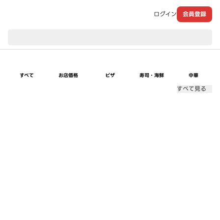
ログイン
会員登録
現在のお届け先：
すべて
お店価格
ピザ
寿司・海鮮
中華
すべて見る