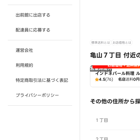
出前館に出店する
配達員に応募する
標準送料とは
お店価格とは
運営会社
亀山７丁目 付近
利用規約
お店価格＋送料無
営業時間外
インドネパール料理 
4.5
(76)
名店
送料
0円
特定商取引法に基づく表記
プライバシーポリシー
その他の住所から
１丁目
２丁目