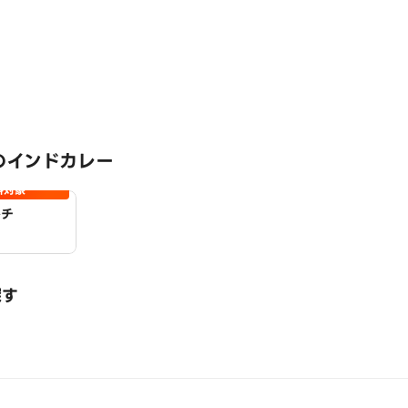
のインドカレー
料対象
ルチ
探す