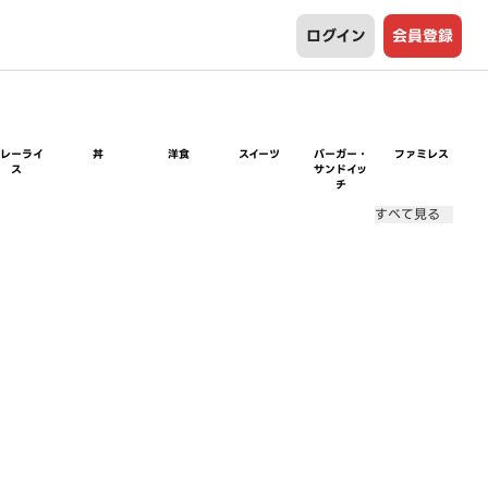
ログイン
会員登録
カレーライ
丼
洋食
スイーツ
バーガー・
ファミレス
ス
サンドイッ
チ
すべて見る