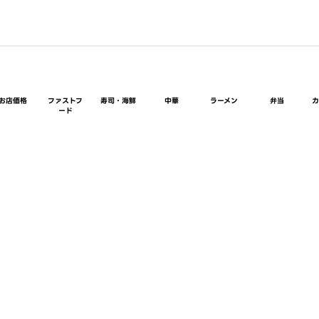
お店価格
ファストフ
寿司・海鮮
中華
ラーメン
弁当
ード