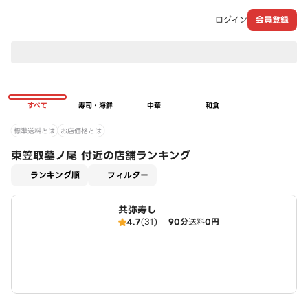
ログイン
会員登録
現在のお届け先：
すべて
寿司・海鮮
中華
和食
標準送料とは
お店価格とは
東笠取墓ノ尾 付近の店舗ランキング
適用なし
ランキング順
フィルター
共弥寿し
4.7
(31)
90分
送料
0円