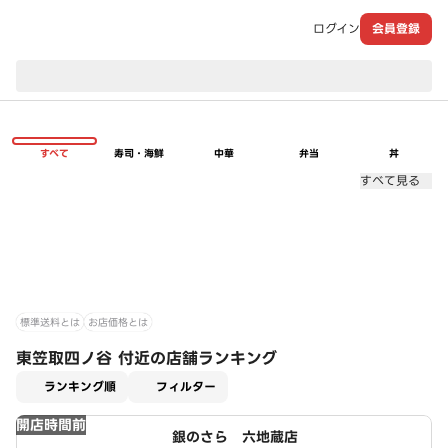
ログイン
会員登録
現在のお届け先：
すべて
寿司・海鮮
中華
弁当
丼
すべて見る
標準送料とは
お店価格とは
東笠取四ノ谷 付近の店舗ランキング
適用なし
ランキング順
フィルター
開店時間前
銀のさら 六地蔵店