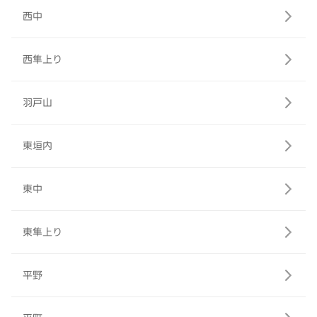
西中
西隼上り
羽戸山
東垣内
東中
東隼上り
平野