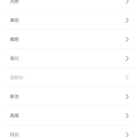
河原
車田
郷原
坂川
滋賀谷
新池
高尾
只川