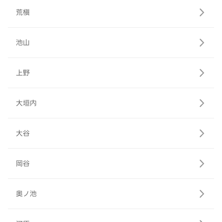
荒槇
池山
上野
大垣内
大谷
岡谷
奥ノ池