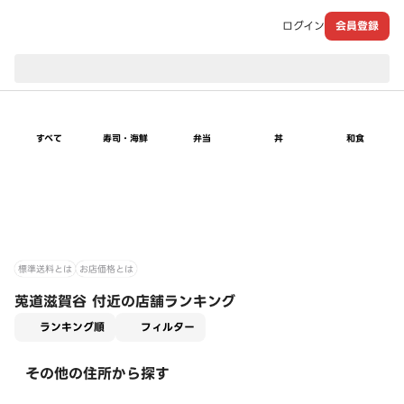
ログイン
会員登録
現在のお届け先：
すべて
寿司・海鮮
弁当
丼
和食
標準送料とは
お店価格とは
莵道滋賀谷 付近の店舗ランキング
適用なし
ランキング順
フィルター
その他の住所から探す