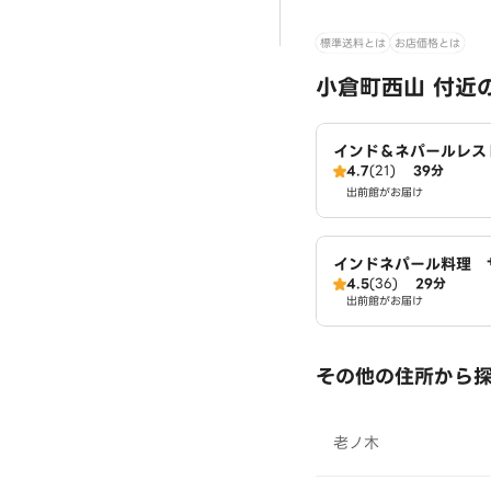
標準送料とは
お店価格とは
小倉町西山 付近
インド＆ネパールレス
4.7
(21)
39分
NASH（パナス）
出前館がお届け
インドネパール料理 
4.5
(36)
29分
イニング 大久保店
出前館がお届け
その他の住所から
老ノ木