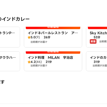
のインドカレー
お店価格
トランPA
インドネパールレストラン ア
Sky Kitc
5.0
(9)
26分
53分
マ Aama
新着
出前館
出前館がお届け
お店価格
サウラハダ
インド料理 MILAN 宇治店
インドのカ
4.2
(46)
21分
31分
出前館がお届け
出前館がお届
探す