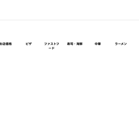
お店価格
ピザ
ファストフ
寿司・海鮮
中華
ラーメン
ード