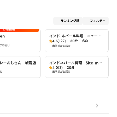
適用な
ランキング順
フィルター
お店価格
hen
インド ネパール料理 ニュー ア
ンナプルナ
4.5
(127)
30分
名店
がお届け
出前館がお届け
レーおじさん 城陽店
インドネパール料理 Sita mah
4.0
(3)
30分
al
け
出前館がお届け