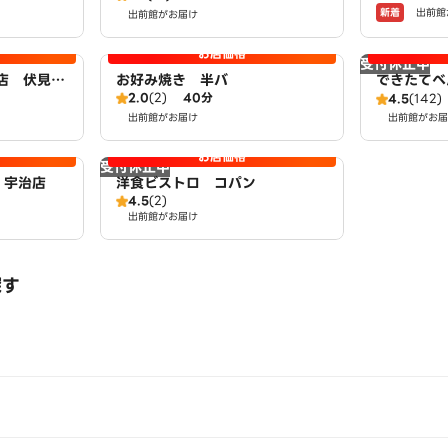
新着
出前館
出前館がお届け
お店価格
受付休止中
店 伏見向
お好み焼き 半バ
できたてべ
2.0
(2)
40分
 by LA
4.5
(142)
出前館がお届け
出前館がお届
お店価格
受付休止中
 宇治店
洋食ビストロ コパン
4.5
(2)
出前館がお届け
探す