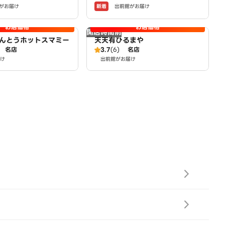
新着
がお届け
出前館がお届け
お店価格
お店価格
開店時間前
んとうホットスマミー
天天有ひるまや
名店
3.7
(6)
名店
け
出前館がお届け