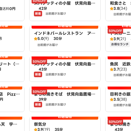
50%OFF
スパゲッティの小屋 伏見向島
和食さと 
42分
3.8
(34)
店
送料
0円
店 powered by LAWSON
新着
出前館がお届け
出前館がお届
料対象
お店価格
お店
50%OFF
インドネパールレストラン ア
トスカーニ
円
5.0
(9)
30分
マ Aama
ット宇治小
3.9
(21)
お得なランチ
出前館がお届け
料対象
お店価格
50%OFF
リート（取
スパゲッティの小屋 伏見向島鷹
魚民 近鉄
円
43分
3.7
(23)
倉店）
場町店 powered by LAWSO
新着
出前館がお届け
N
出前館がお届
料対象
お店価格
50%OFF
 Pizza
まちの焼きそば 伏見向島鷹場町
目利きの銀
0円
39分
3.5
(38)
店 powered by LAWSON
新着
出前館がお届け
出前館がお届
お店価格
50%OFF
ん天 宇治
祭気分
まちの焼き
3.9
(19)
35分
43分
owered 