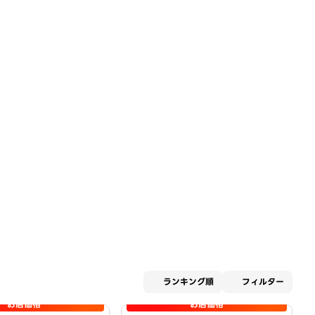
適用な
ランキング順
フィルター
お店価格
お店価格