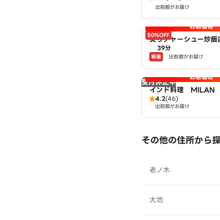
出前館がお届け
お店価格
50%OFF
炙りチャーシュー炒飯
39分
島鷹場町店 powered
新着
出前館がお届け
WSON
お店価格
受付休止中
インド料理 MILAN
4.2
(46)
出前館がお届け
その他の住所から
老ノ木
大池