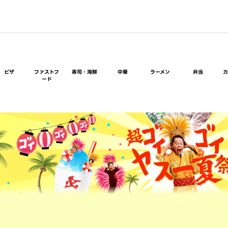
ピザ
ファストフ
寿司・海鮮
中華
ラーメン
弁当
ード