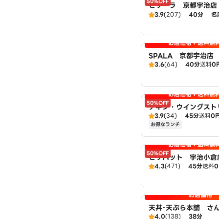
50%OFF
ピザーラ 京都宇治店
3.9
(207)
40分
名
お店価格＋送料無
SPALA 京都宇治店
3.6
(64)
40分
送料
0
お店価格＋送料無
50%OFF
チキン・ウイングスト
3.9
(34)
45分
送料
0
扱：ピザハット宇治小
お得なランチ
お店価格＋送料無
50%OFF
ピザハット 宇治小倉店
4.3
(471)
45分
送料
Hut
お店価格
天丼･天ぷら本舗 さ
4.0
(138)
38分
木幡店