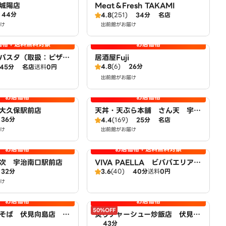
城陽店
Meat＆Fresh TAKAMI
44分
4.8
(251)
34分
名店
け
出前館がお届け
価格＋送料無料対象
お店価格
パスタ（取扱：ピザハ
居酒屋Fuji
4.8
(6)
26分
倉店）
45分
名店
送料
0円
出前館がお届け
お店価格
お店価格
大久保駅前店
天丼・天ぷら本舗 さん天 宇治
36分
小倉店
4.4
(169)
25分
名店
け
出前館がお届け
お店価格
お店価格＋送料無料対象
次 宇治南口駅前店
VIVA PAELLA ビバパエリア
32分
3.6
(40)
40分
送料
0円
京都宇治店
け
お店価格
お店価格
50%OFF
そば 伏見向島店 p
炙りチャーシュー炒飯店 伏見向
43分
by LAWSON
島店 powered by LAWSON