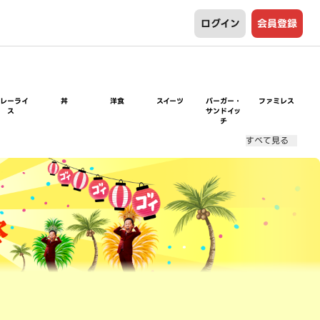
ログイン
会員登録
カレーライ
丼
洋食
スイーツ
バーガー・
ファミレス
ス
サンドイッ
チ
すべて見る