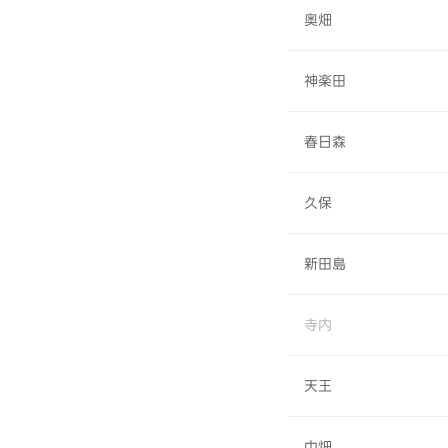
奥畑
神楽田
春日森
久保
新田島
寺内
天王
中畑