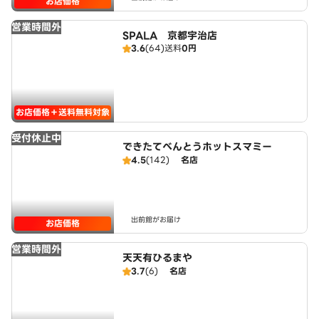
お店価格
営業時間外
SPALA 京都宇治店
3.6
(64)
送料
0円
お店価格＋送料無料対象
受付休止中
できたてべんとうホットスマミー
4.5
(142)
名店
出前館がお届け
お店価格
営業時間外
天天有ひるまや
3.7
(6)
名店