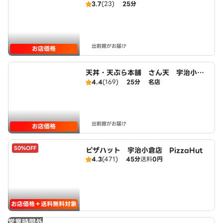
3.7
(23)
25分
出前館がお届け
お店価格
天丼・天ぷら本舗 さん天 宇治小倉
店
4.4
(169)
25分
名店
出前館がお届け
お店価格
50%OFF
ピザハット 宇治小倉店 PizzaHut
4.3
(471)
45分
送料
0円
お店価格＋送料無料対象
営業時間外