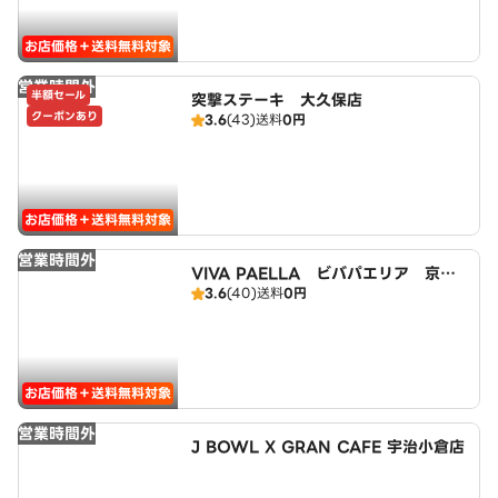
お店価格＋送料無料対象
営業時間外
半額セール
突撃ステーキ 大久保店
クーポンあり
3.6
(43)
送料
0円
お店価格＋送料無料対象
営業時間外
VIVA PAELLA ビバパエリア 京都
3.6
(40)
送料
0円
宇治店
お店価格＋送料無料対象
営業時間外
J BOWL X GRAN CAFE 宇治小倉店