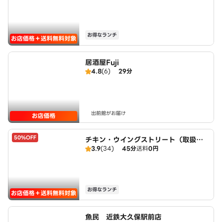
お得なランチ
お店価格＋送料無料対象
居酒屋Fuji
4.8
(6)
29分
出前館がお届け
お店価格
50%OFF
チキン・ウイングストリート（取扱：
3.9
(34)
45分
送料
0円
ピザハット宇治小倉店）
お得なランチ
お店価格＋送料無料対象
魚民 近鉄大久保駅前店