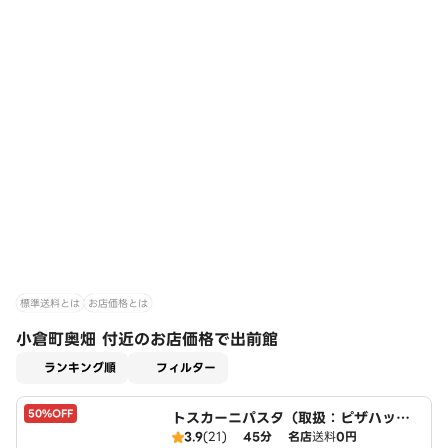
標準送料とは
お店価格とは
小倉町奥畑 付近のお店価格で出前館
適用なし
ランキング順
フィルター
50%OFF
トスカーニパスタ（取扱：ピザハット
宇治小倉店）
3.9
(21)
45分
名店
送料
0円