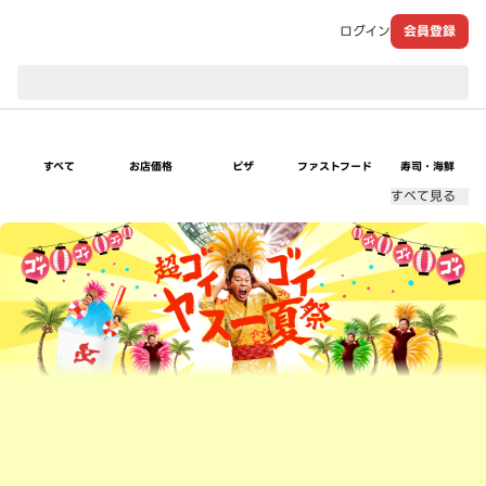
ログイン
会員登録
現在のお届け先：
すべて
お店価格
ピザ
ファストフード
寿司・海鮮
すべて見る
超ゴイゴイヤスー夏祭