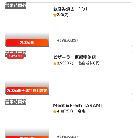
営業時間外
お好み焼き 半バ
2.0
(2)
出前館がお届け
お店価格
営業時間外
50%OFF
ピザーラ 京都宇治店
3.9
(207)
名店
送料
0円
お店価格＋送料無料対象
営業時間外
Meat＆Fresh TAKAMI
4.8
(251)
名店
出前館がお届け