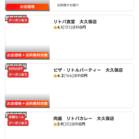
出前館がお届け
お店価格
営業時間外
クーポンあり
リトパ食堂 大久保店
4.1
(151)
送料
0円
お店価格＋送料無料対象
営業時間外
50%OFF
ピザ・リトルパーティー 大久保店
クーポンあり
4.2
(166)
送料
0円
お店価格＋送料無料対象
営業時間外
半額セール
肉盛 リトパカレー 大久保店
クーポンあり
3.9
(20)
送料
0円