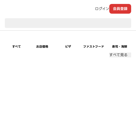
ログイン
会員登録
現在のお届け先：
すべて
お店価格
ピザ
ファストフード
寿司・海鮮
すべて見る