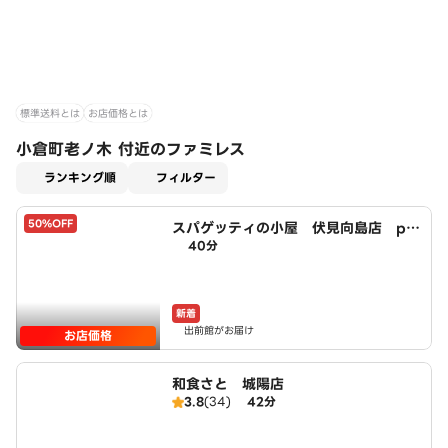
標準送料とは
お店価格とは
小倉町老ノ木 付近のファミレス
適用なし
ランキング順
フィルター
50%OFF
スパゲッティの小屋 伏見向島店 po
40分
wered by LAWSON
新着
出前館がお届け
お店価格
和食さと 城陽店
3.8
(34)
42分