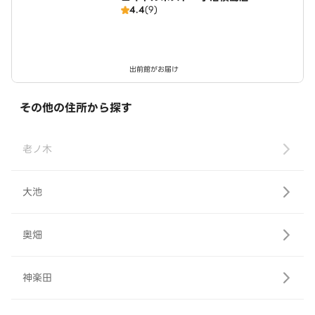
4.4
(9)
出前館がお届け
その他の住所から探す
老ノ木
大池
奥畑
神楽田