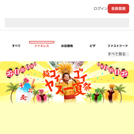
ログイン
会員登録
現在のお届け先：
すべて
ファミレス
お店価格
ピザ
ファストフード
すべて見る
超ゴイゴイヤスー夏祭