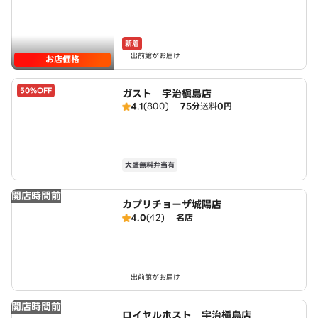
新着
出前館がお届け
お店価格
50%OFF
ガスト 宇治槇島店
4.1
(800)
75分
送料
0円
大盛無料弁当有
開店時間前
カプリチョーザ城陽店
4.0
(42)
名店
出前館がお届け
開店時間前
ロイヤルホスト 宇治槇島店