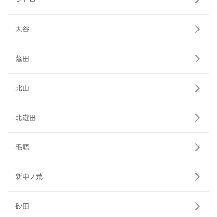
大谷
蔭田
北山
北遊田
毛語
新中ノ荒
砂田