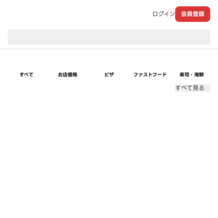
ログイン
会員登録
現在のお届け先：
すべて
お店価格
ピザ
ファストフード
寿司・海鮮
すべて見る