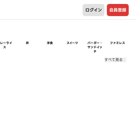
ログイン
会員登録
カレーライ
丼
洋食
スイーツ
バーガー・
ファミレス
ス
サンドイッ
チ
すべて見る