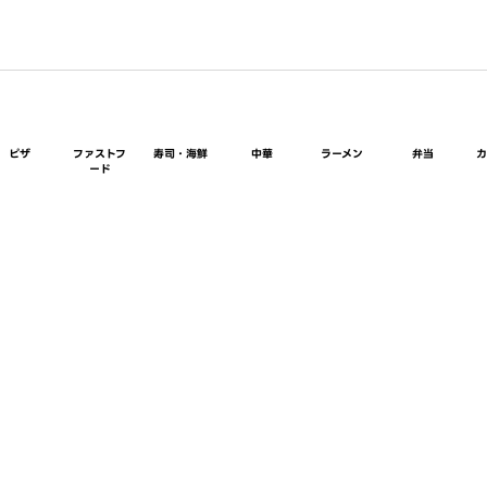
ピザ
ファストフ
寿司・海鮮
中華
ラーメン
弁当
ード