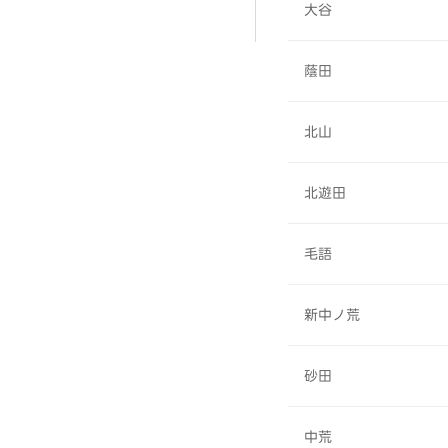
大谷
蔭田
北山
北遊田
毛語
新中ノ荒
砂田
中荒