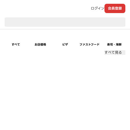
ログイン
会員登録
現在のお届け先：
すべて
お店価格
ピザ
ファストフード
寿司・海鮮
すべて見る