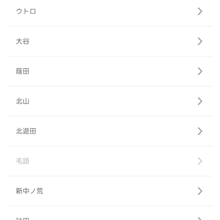
ウトロ
大谷
蔭田
北山
北遊田
毛語
新中ノ荒