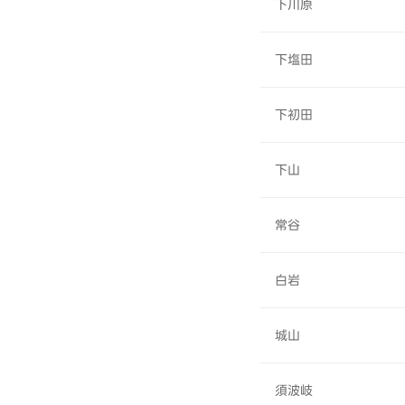
下川原
下塩田
下初田
下山
常谷
白岩
城山
須波岐