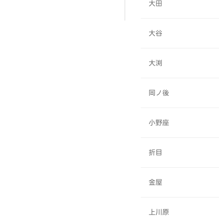
大田
大谷
大渕
岡ノ後
小野座
折目
金屋
上川原