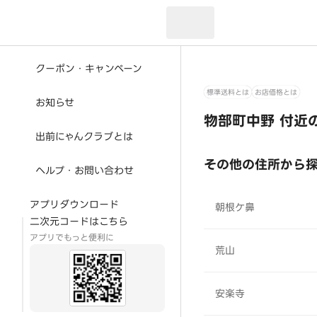
現在のお届け先：
クーポン・キャンペーン
標準送料とは
お店価格とは
お知らせ
物部町中野 付近
出前にゃんクラブとは
その他の住所から
ヘルプ・お問い合わせ
アプリダウンロード
朝根ケ鼻
二次元コードはこちら
アプリでもっと便利に
荒山
安楽寺