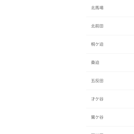
北馬場
北前田
桐ケ迫
桑迫
五反田
才ケ谷
鷺ケ谷