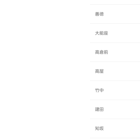
善徳
大能座
高倉前
高屋
竹中
建田
知坂