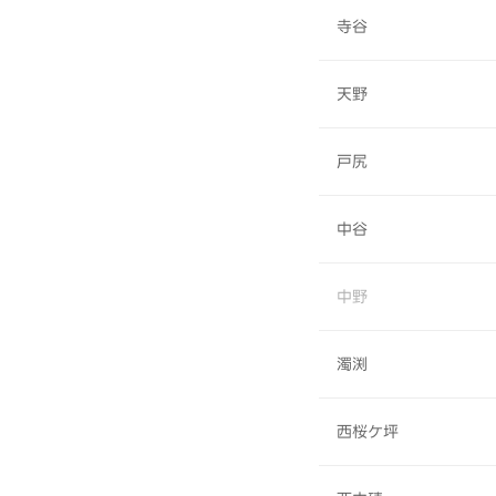
寺谷
天野
戸尻
中谷
中野
濁渕
西桜ケ坪