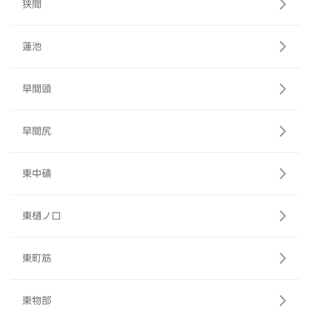
狭間
蓮池
早間頭
早間尻
東中磧
東樋ノ口
東町筋
東物部