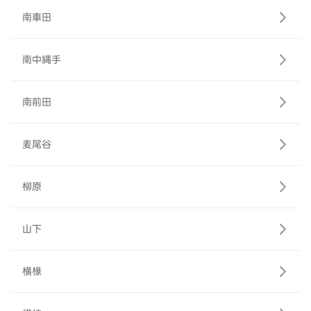
南車田
南中縄手
南前田
麦尾谷
柳原
山下
横椽