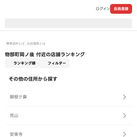
ログイン
会員登録
現在のお届け先：
標準送料とは
お店価格とは
物部町岡ノ後 付近の店舗ランキング
適用なし
ランキング順
フィルター
その他の住所から探す
朝根ケ鼻
荒山
安楽寺