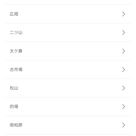
広畑
二ツ山
太ケ鼻
古市場
松山
的場
南柏原