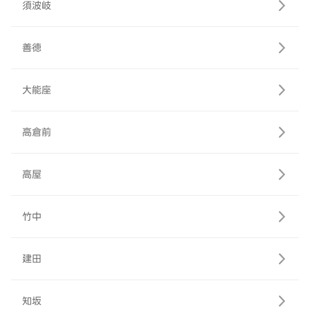
須波岐
善徳
大能座
高倉前
高屋
竹中
建田
知坂