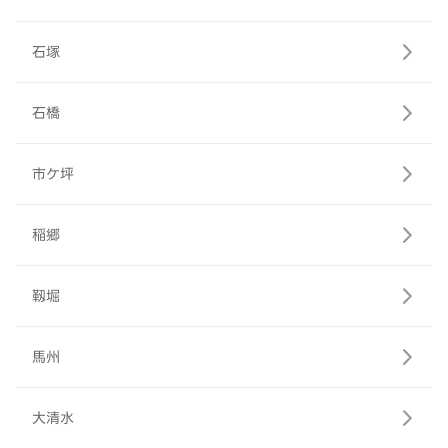
石塚
石橋
市ケ坪
稲郷
靱堀
馬州
大清水