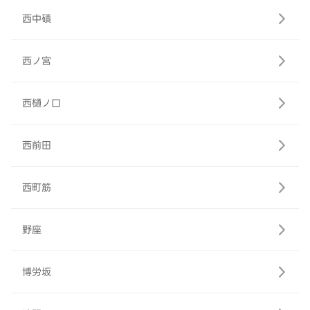
西中磧
西ノ宮
西樋ノ口
西前田
西町筋
野座
博労坂