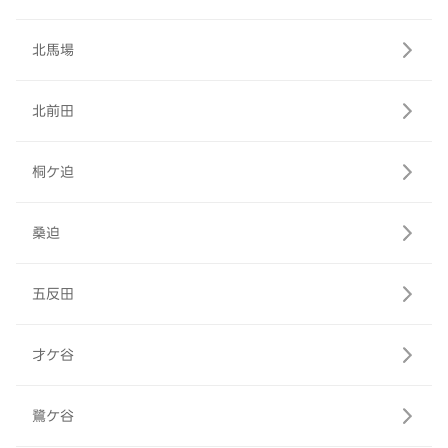
北馬場
北前田
桐ケ迫
桑迫
五反田
才ケ谷
鷺ケ谷