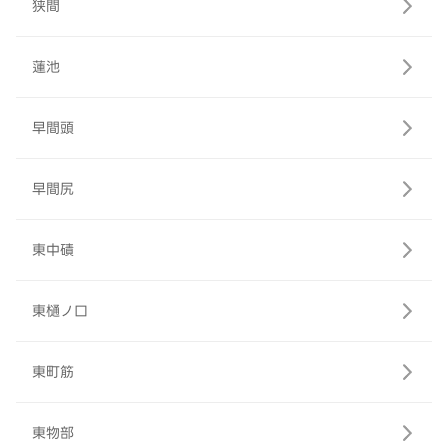
狭間
蓮池
早間頭
早間尻
東中磧
東樋ノ口
東町筋
東物部