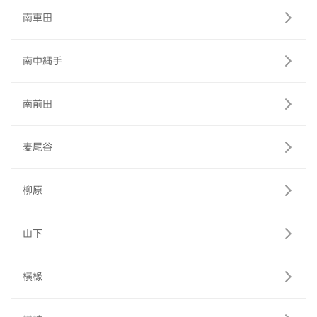
南車田
南中縄手
南前田
麦尾谷
柳原
山下
横椽