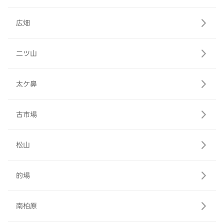
広畑
二ツ山
太ケ鼻
古市場
松山
的場
南柏原