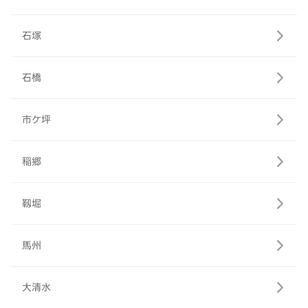
石塚
石橋
市ケ坪
稲郷
靱堀
馬州
大清水