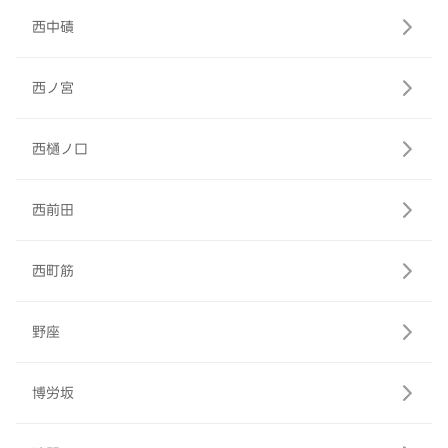
西中磧
西ノ宮
西樋ノ口
西前田
西町筋
野座
博労坂