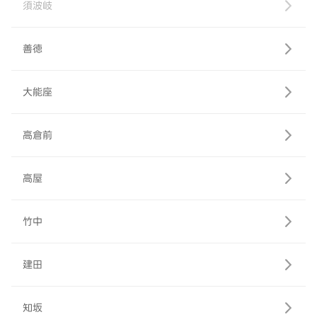
須波岐
善徳
大能座
高倉前
高屋
竹中
建田
知坂