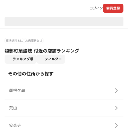
ログイン
会員登録
現在のお届け先：
標準送料とは
お店価格とは
物部町須波岐 付近の店舗ランキング
適用なし
ランキング順
フィルター
その他の住所から探す
朝根ケ鼻
荒山
安楽寺