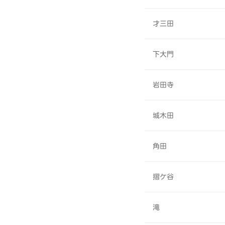
才三田
下大門
岩田寺
城木田
角田
摺ケ谷
滝