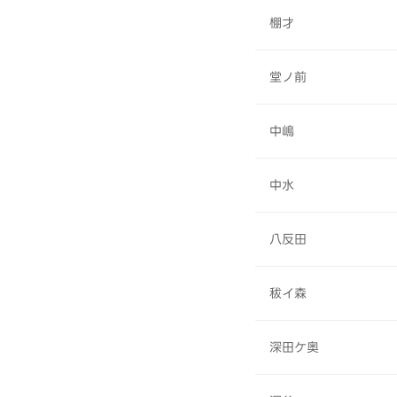
棚才
堂ノ前
中嶋
中水
八反田
秡イ森
深田ケ奥