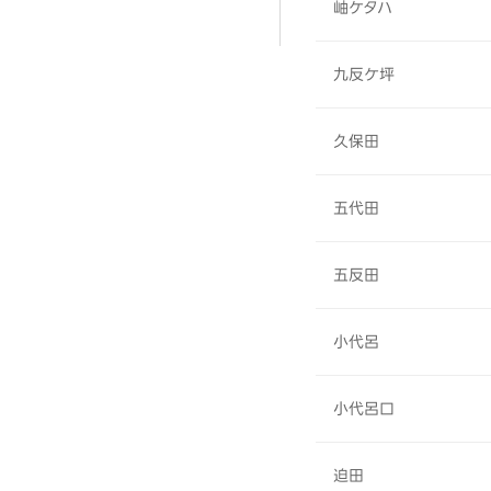
岫ケタハ
九反ケ坪
久保田
五代田
五反田
小代呂
小代呂口
迫田