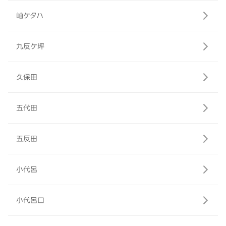
岫ケタハ
九反ケ坪
久保田
五代田
五反田
小代呂
小代呂口