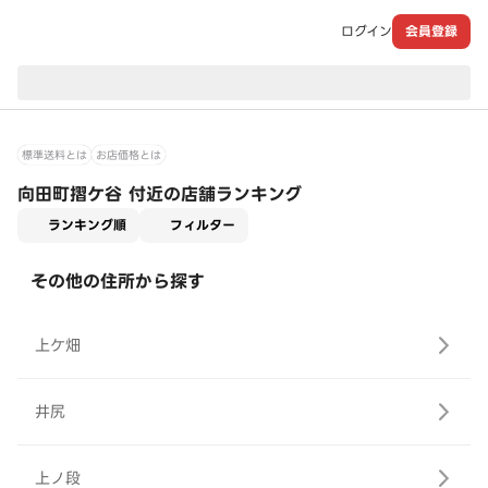
ログイン
会員登録
現在のお届け先：
標準送料とは
お店価格とは
向田町摺ケ谷 付近の店舗ランキング
適用なし
ランキング順
フィルター
その他の住所から探す
上ケ畑
井尻
上ノ段