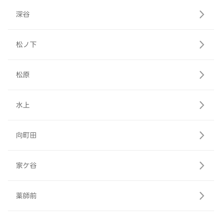
深谷
松ノ下
松原
水上
向町田
家ケ谷
薬師前