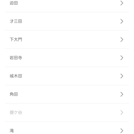
迫田
才三田
下大門
岩田寺
城木田
角田
摺ケ谷
滝