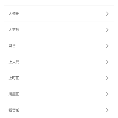
大迫田
大芝原
貝谷
上大門
上町田
川屋田
観音前