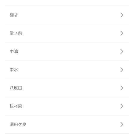
棚才
堂ノ前
中嶋
中水
八反田
秡イ森
深田ケ奥