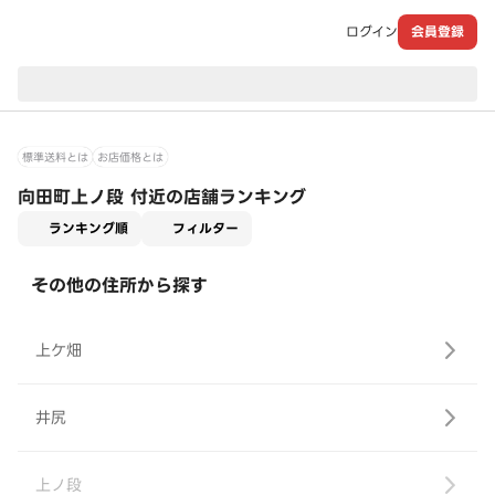
ログイン
会員登録
現在のお届け先：
標準送料とは
お店価格とは
向田町上ノ段 付近の店舗ランキング
適用なし
ランキング順
フィルター
その他の住所から探す
上ケ畑
井尻
上ノ段