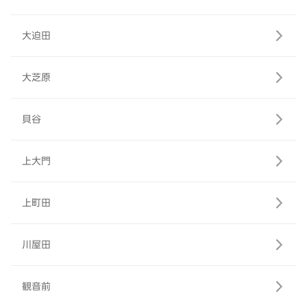
大迫田
大芝原
貝谷
上大門
上町田
川屋田
観音前