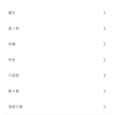
棚才
堂ノ前
中嶋
中水
八反田
秡イ森
深田ケ奥