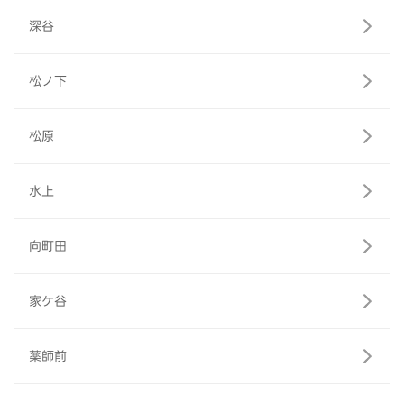
深谷
松ノ下
松原
水上
向町田
家ケ谷
薬師前