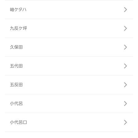
岫ケタハ
九反ケ坪
久保田
五代田
五反田
小代呂
小代呂口