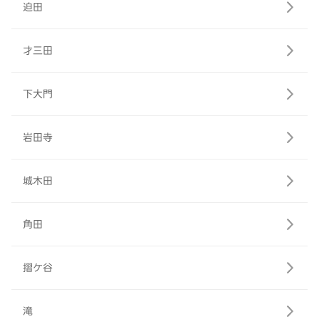
迫田
才三田
下大門
岩田寺
城木田
角田
摺ケ谷
滝