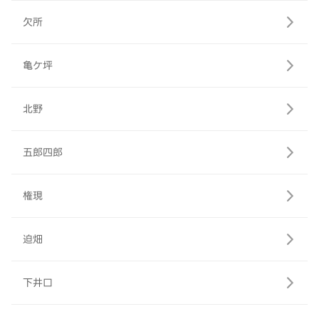
欠所
亀ケ坪
北野
五郎四郎
権現
迫畑
下井口