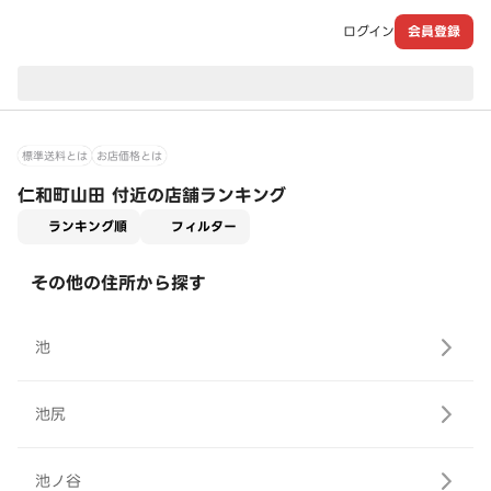
ログイン
会員登録
現在のお届け先：
標準送料とは
お店価格とは
仁和町山田 付近の店舗ランキング
適用なし
ランキング順
フィルター
その他の住所から探す
池
池尻
池ノ谷