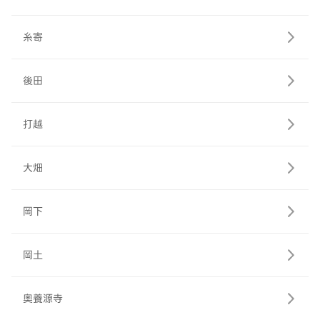
糸寄
後田
打越
大畑
岡下
岡土
奥養源寺