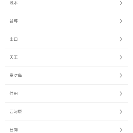
城本
谷坪
出口
天王
堂ケ鼻
仲田
西河原
日向