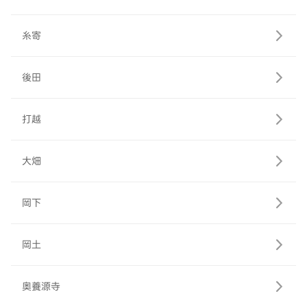
糸寄
後田
打越
大畑
岡下
岡土
奥養源寺