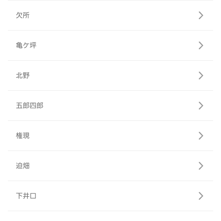
欠所
亀ケ坪
北野
五郎四郎
権現
迫畑
下井口