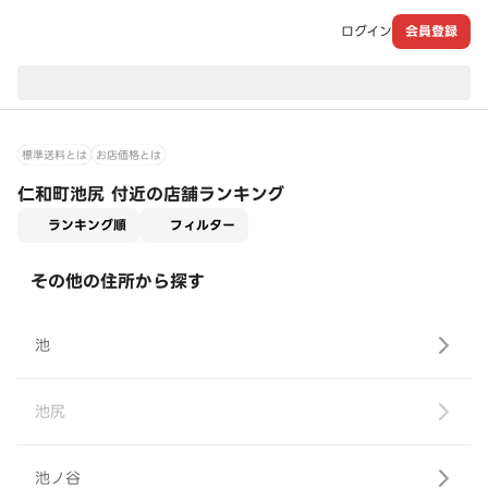
ログイン
会員登録
現在のお届け先：
標準送料とは
お店価格とは
仁和町池尻 付近の店舗ランキング
適用なし
ランキング順
フィルター
その他の住所から探す
池
池尻
池ノ谷