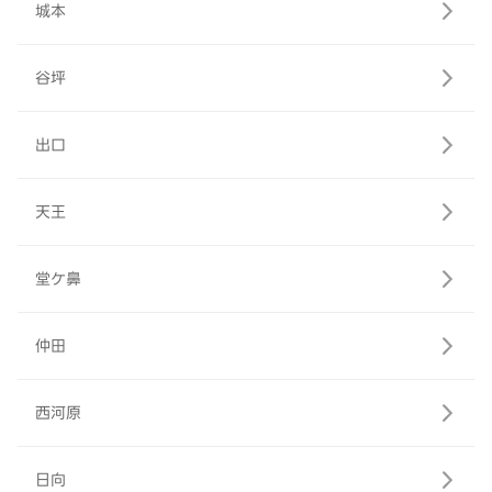
城本
谷坪
出口
天王
堂ケ鼻
仲田
西河原
日向