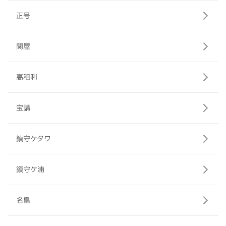
正号
関屋
高租利
宝講
鎮守ケタワ
鎮守ケ浦
名畠