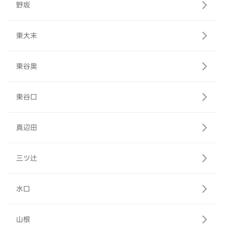
野坂
東大末
東谷奥
東谷口
真辺田
三ツ辻
水口
山根