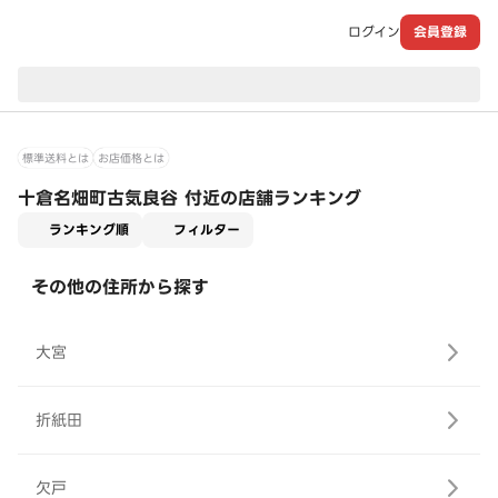
ログイン
会員登録
現在のお届け先：
標準送料とは
お店価格とは
十倉名畑町古気良谷 付近の店舗ランキング
適用なし
ランキング順
フィルター
その他の住所から探す
大宮
折紙田
欠戸