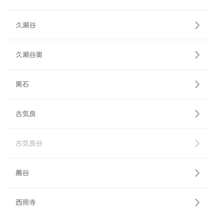
久瀬谷
久瀬谷奥
黒石
古気良
古気良谷
薦谷
西照寺