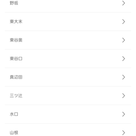
野坂
東大末
東谷奥
東谷口
真辺田
三ツ辻
水口
山根