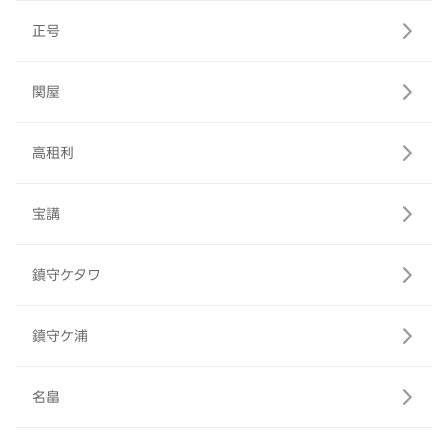
正号
関屋
高租利
宝講
鎮守ケタワ
鎮守ケ浦
名畠