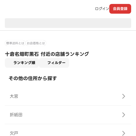
ログイン
会員登録
現在のお届け先：
標準送料とは
お店価格とは
十倉名畑町黒石 付近の店舗ランキング
適用なし
ランキング順
フィルター
その他の住所から探す
大宮
折紙田
欠戸