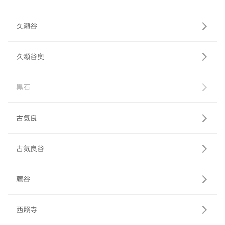
久瀬谷
久瀬谷奥
黒石
古気良
古気良谷
薦谷
西照寺