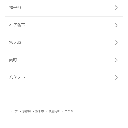
神子谷
神子谷下
宮ノ越
向町
八代ノ下
トップ
京都府
綾部市
故屋岡町
ハダカ