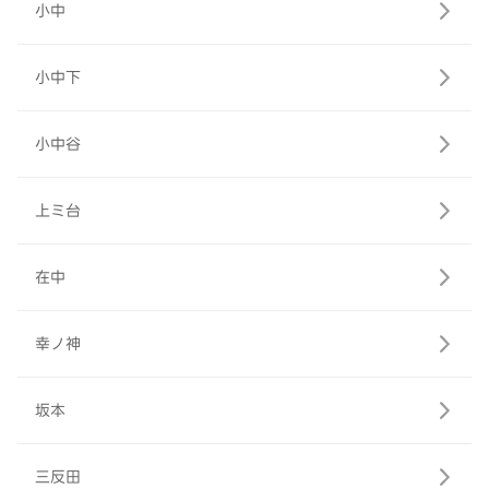
小中
小中下
小中谷
上ミ台
在中
幸ノ神
坂本
三反田