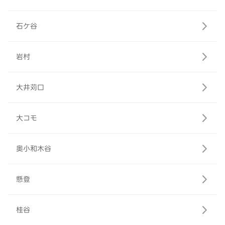
石ケ谷
岩村
大井苅口
大コモ
奥小和木谷
懸登
桂谷