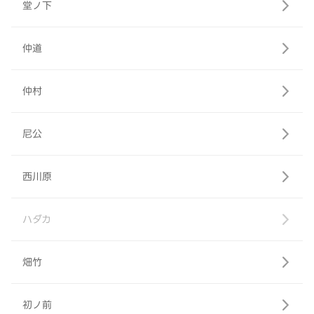
堂ノ下
仲道
仲村
尼公
西川原
ハダカ
畑竹
初ノ前