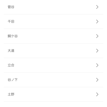
菅谷
千田
鯛ケ谷
大道
立合
谷ノ下
土野