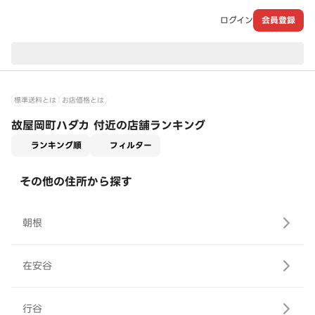
ログイン
会員登録
現在のお届け先：
標準送料とは
お店価格とは
故屋岡町ハダカ 付近の店舗ランキング
適用なし
ランキング順
フィルター
その他の住所から探す
朝根
在安谷
行谷