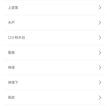
上遊里
木戸
口小和木谷
桑賀
神塚
神塚下
高良