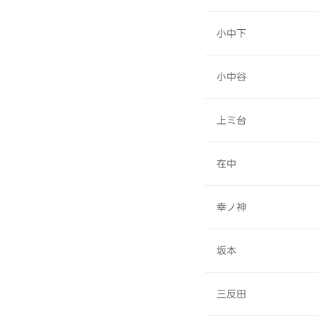
小中下
小中谷
上ミ台
在中
幸ノ神
坂本
三反田