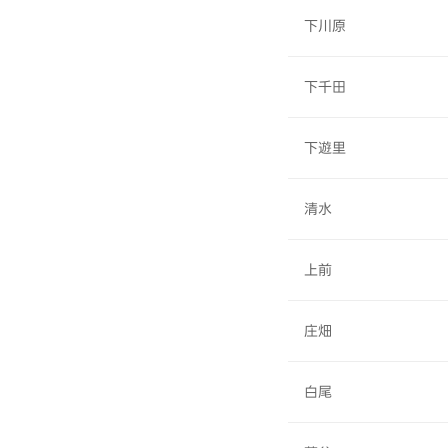
下川原
下千田
下遊里
清水
上前
庄畑
白尾