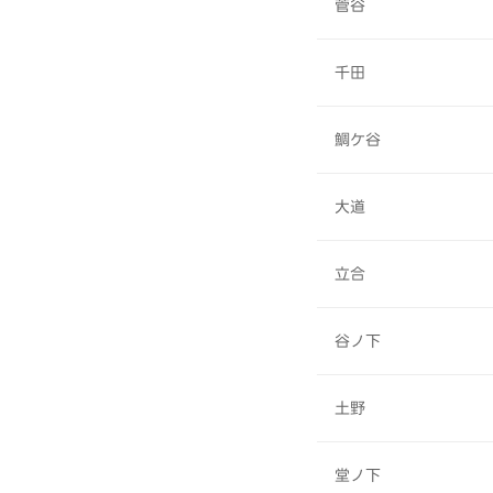
菅谷
千田
鯛ケ谷
大道
立合
谷ノ下
土野
堂ノ下