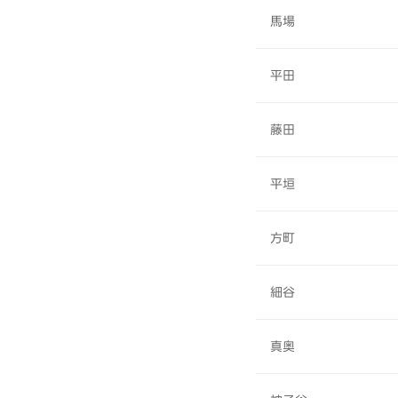
馬場
平田
藤田
平垣
方町
細谷
真奥