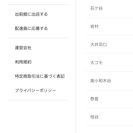
石ケ谷
出前館に出店する
岩村
配達員に応募する
大井苅口
運営会社
利用規約
大コモ
特定商取引法に基づく表記
奥小和木谷
プライバシーポリシー
懸登
桂谷