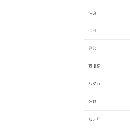
仲道
仲村
尼公
西川原
ハダカ
畑竹
初ノ前