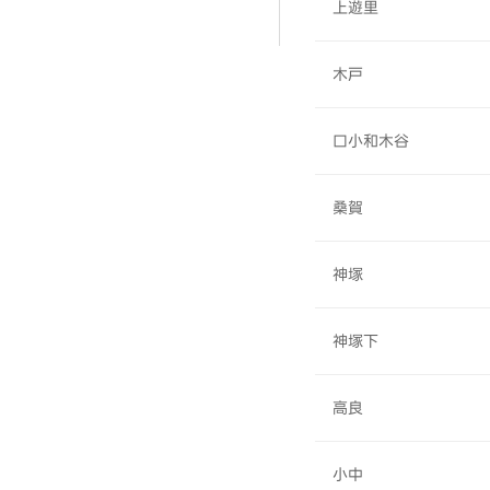
上遊里
木戸
口小和木谷
桑賀
神塚
神塚下
高良
小中