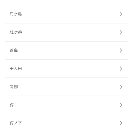
尺ケ鼻
城ケ谷
菅鼻
千入田
高柳
舘
舘ノ下