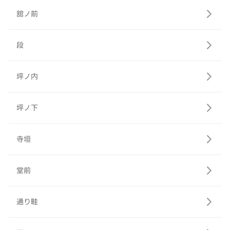
舘ノ前
段
坪ノ内
坪ノ下
寺垣
堂前
通り畦