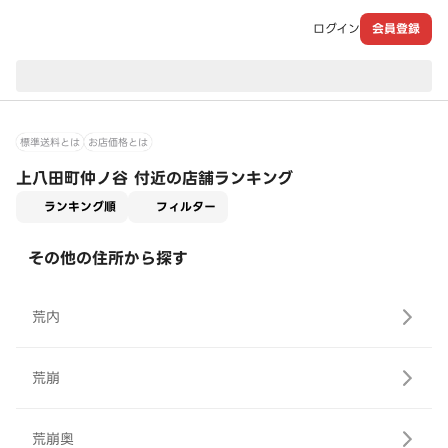
ログイン
会員登録
現在のお届け先：
標準送料とは
お店価格とは
上八田町仲ノ谷 付近の店舗ランキング
適用なし
ランキング順
フィルター
その他の住所から探す
荒内
荒崩
荒崩奥