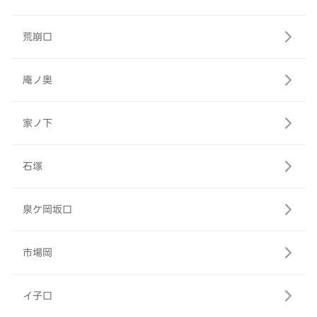
荒崩口
庵ノ奥
家ノ下
石塚
泉ケ岡坂口
市場岡
イ子口