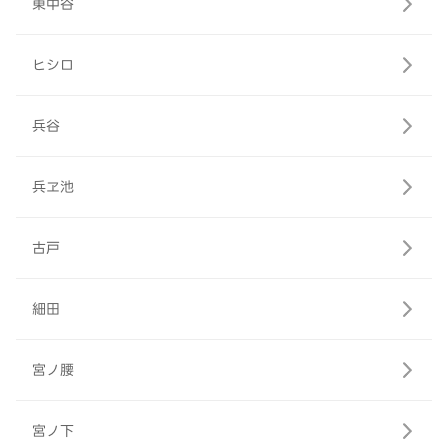
東中谷
ヒシロ
兵谷
兵ヱ池
古戸
細田
宮ノ腰
宮ノ下