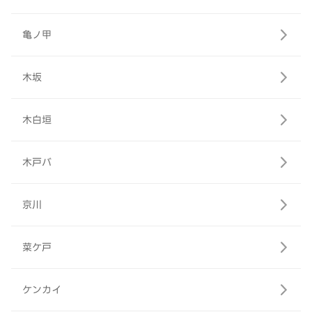
亀ノ甲
木坂
木白垣
木戸バ
京川
菜ケ戸
ケンカイ