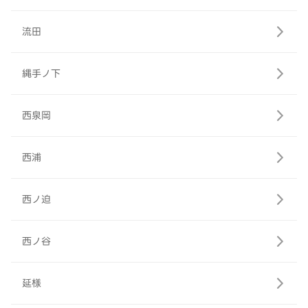
流田
縄手ノ下
西泉岡
西浦
西ノ迫
西ノ谷
延様