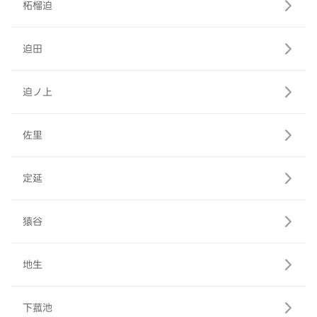
柘榴迫
迫田
迫ノ上
佐里
定延
猿谷
地生
下菰池