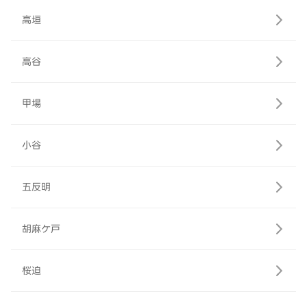
高垣
高谷
甲場
小谷
五反明
胡麻ケ戸
桜迫