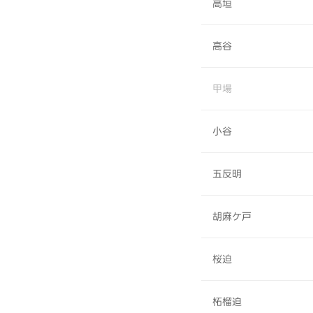
高垣
高谷
甲場
小谷
五反明
胡麻ケ戸
桜迫
柘榴迫