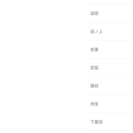
迫田
迫ノ上
佐里
定延
猿谷
地生
下菰池