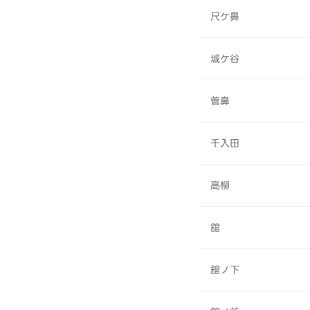
尺ケ鼻
城ケ谷
菅鼻
千入田
高柳
舘
舘ノ下