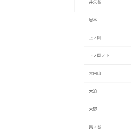
井矢谷
岩本
上ノ岡
上ノ岡ノ下
大内山
大迫
大野
奥ノ谷