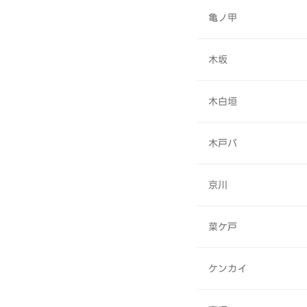
亀ノ甲
木坂
木白垣
木戸バ
京川
菜ケ戸
ケンカイ