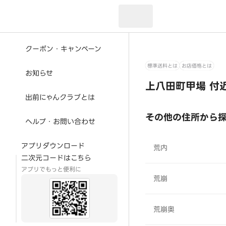
現在のお届け先：
クーポン・キャンペーン
標準送料とは
お店価格とは
お知らせ
上八田町甲場 付
出前にゃんクラブとは
その他の住所から
ヘルプ・お問い合わせ
アプリダウンロード
荒内
二次元コードはこちら
アプリでもっと便利に
荒崩
荒崩奥