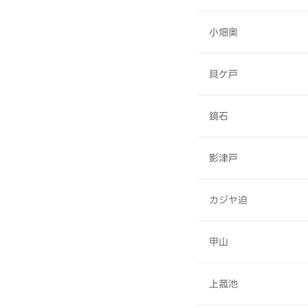
小畑奥
貝ケ戸
鏡石
影津戸
カジヤ迫
甲山
上菰池