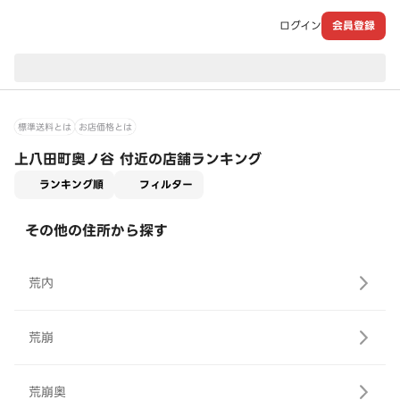
ログイン
会員登録
現在のお届け先：
標準送料とは
お店価格とは
上八田町奥ノ谷 付近の店舗ランキング
適用なし
ランキング順
フィルター
その他の住所から探す
荒内
荒崩
荒崩奥