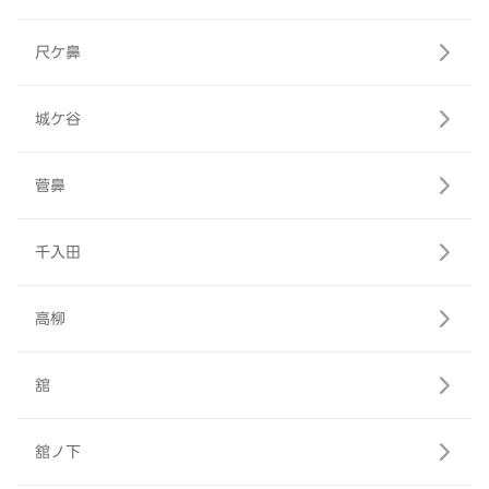
尺ケ鼻
城ケ谷
菅鼻
千入田
高柳
舘
舘ノ下