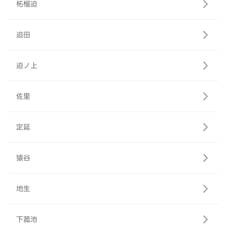
柘榴迫
迫田
迫ノ上
佐里
定延
猿谷
地生
下菰池