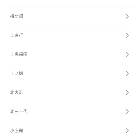
梅ケ畑
上有行
上恵福田
上ノ切
北大町
北三十代
小庄司