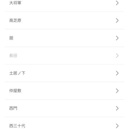
大将軍
高芝原
舘
長田
土居ノ下
仲屋敷
西門
西三十代