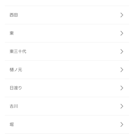
西田
東
東三十代
樋ノ元
日渡り
古川
堀