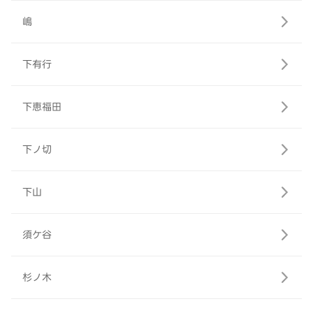
嶋
下有行
下恵福田
下ノ切
下山
須ケ谷
杉ノ木