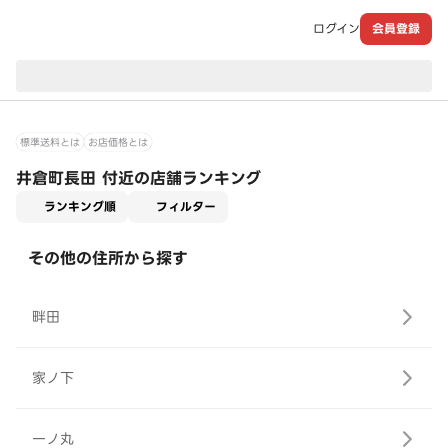
ログイン
会員登録
現在のお届け先：
標準送料とは
お店価格とは
井倉町長田 付近の店舗ランキング
適用なし
ランキング順
フィルター
その他の住所から探す
畔田
家ノ下
一ノ丸