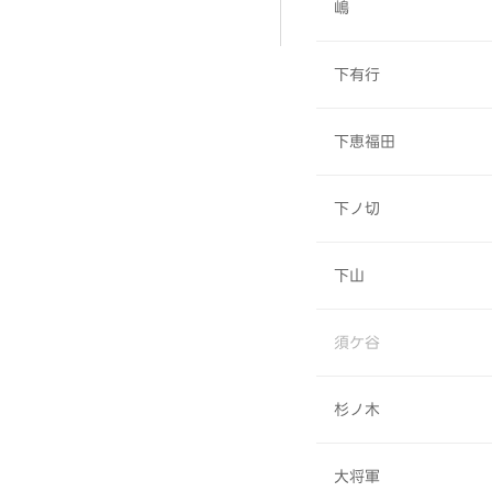
嶋
下有行
下恵福田
下ノ切
下山
須ケ谷
杉ノ木
大将軍