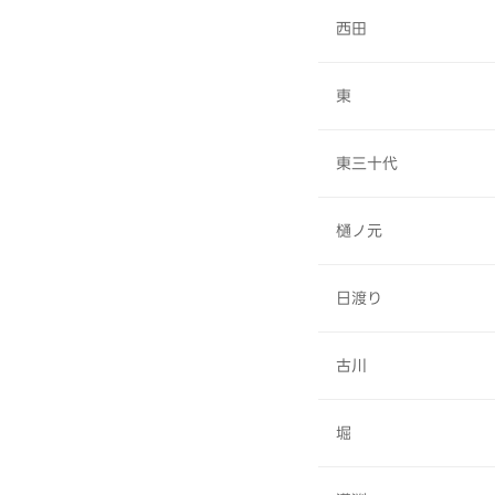
西田
東
東三十代
樋ノ元
日渡り
古川
堀