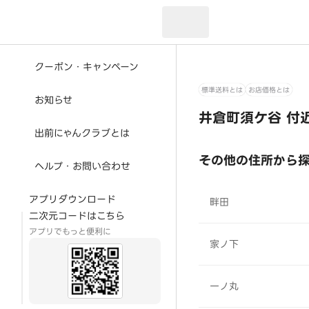
現在のお届け先：
クーポン・キャンペーン
標準送料とは
お店価格とは
お知らせ
井倉町須ケ谷 付
出前にゃんクラブとは
その他の住所から
ヘルプ・お問い合わせ
アプリダウンロード
畔田
二次元コードはこちら
アプリでもっと便利に
家ノ下
一ノ丸