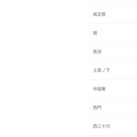
高芝原
舘
長田
土居ノ下
仲屋敷
西門
西三十代